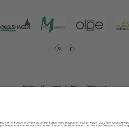
Impressum
|
Datenschutz
|
Social Media Datenschutz
Tourismusverband Biggesee-Listersee
Schüldernhof 17
57439
Attendorn
T: +49 (0) 2722 65 79 240
F: +49 (0) 2722 65 79 241
E: info@bigge-listersee.de
©
2026
Tourismusverband Biggesee-Listersee