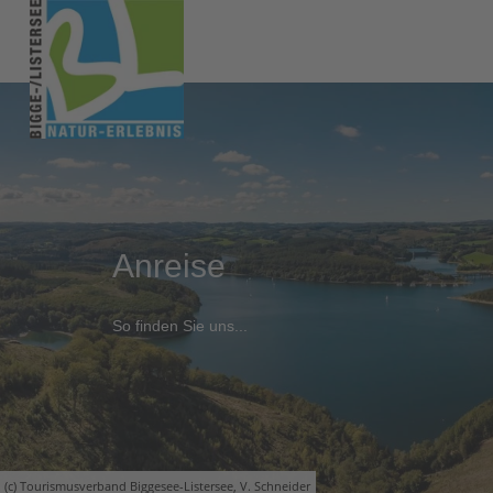
Anreise
So finden Sie uns...
(c) Tourismusverband Biggesee-Listersee, V. Schneider