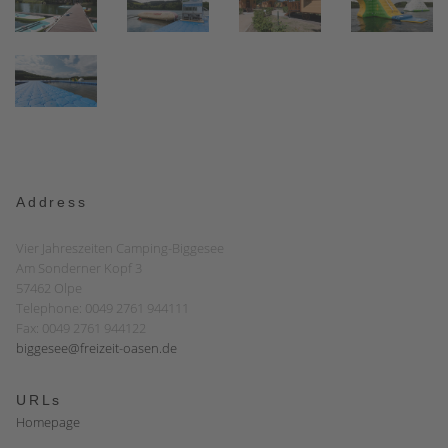
Address
Vier Jahreszeiten Camping-Biggesee
Am Sonderner Kopf 3
57462 Olpe
Telephone: 0049 2761 944111
Fax: 0049 2761 944122
biggesee@freizeit-oasen.de
URLs
Homepage