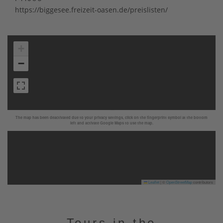
https://biggesee.freizeit-oasen.de/preislisten/
+
−
The map has been deactivated due to your privacy settings, click on the fingerprint symbol at the bottom
left and activate Google Maps to use the map.
Leaflet
|
©
OpenStreetMap
contributors
Tours in the