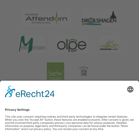
Legal information
|
data protection
|
Social media data protection
Tourismusverband Biggesee-Listersee
Schüldernhof 17
57439
Attendorn