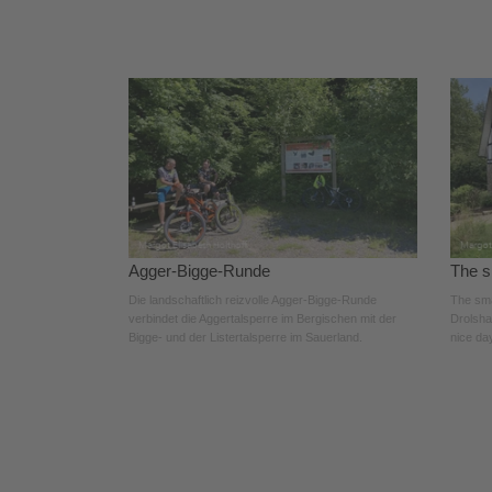
Agger-Bigge-Runde
The s
Die landschaftlich reizvolle Agger-Bigge-Runde
The smal
verbindet die Aggertalsperre im Bergischen mit der
Drolsha
Bigge- und der Listertalsperre im Sauerland.
nice day