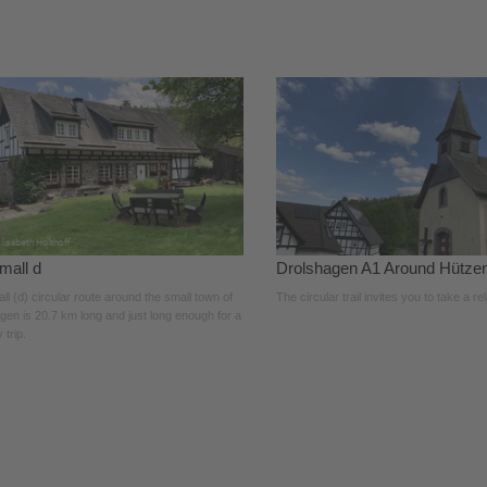
mall d
Drolshagen A1 Around Hütze
l (d) circular route around the small town of
The circular trail invites you to take a re
gen is 20.7 km long and just long enough for a
 trip.