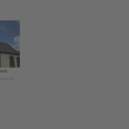
mert
laxing walk.