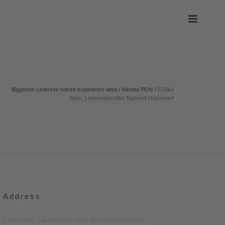
Biggesee-Listersee nature experience area
/
Neusta POIs
/
E-Bike
Akku_Ladestation Alter Bahnhof Hützemert
Address
E-Bike Akku_Ladestation Alter Bahnhof Hützemert