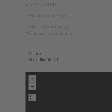
von 13 bis 18 Uhr.
Im Winter nur am Sonntag
Und nach Vereinbarung
*Änderungen vorbehalten
Prices
Freier Eintritt: 0 €
+
−