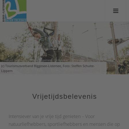
Vrijetijds-Ervaring
in het natuurbelevingsgebied Biggesee
natuur-belevenisgebied Biggemeer-Listermeer
/
Ervaringen
/
Vrijetijds-Ervaring
(c) Tourismusverband Biggesee-Listersee, Foto: Steffen Schulte-
Lippern
Vrijetijdsbelevenis
Intensiever van je vrije tijd genieten – Voor
natuurliefhebbers, sportliefhebbers en mensen die op