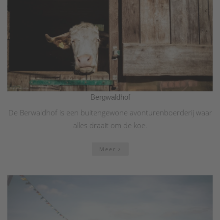
Bergwaldhof
De Berwaldhof is een buitengewone avonturenboerderij waar
alles draait om de koe.
Meer