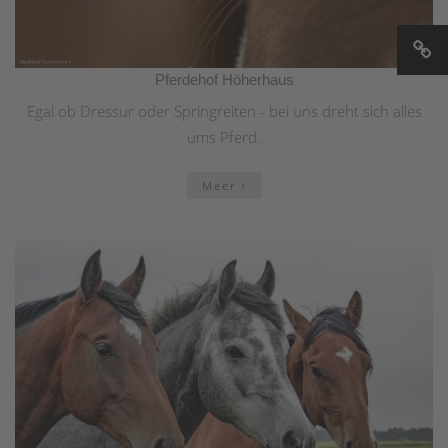
Pferdehof Höherhaus
Egal ob Dressur oder Springreiten - bei uns dreht sich alles
ums Pferd.
Meer