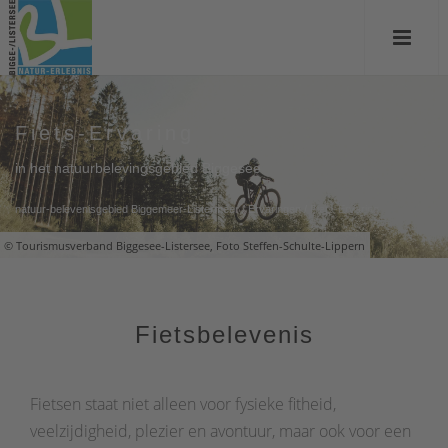
Fiets-Ervaring
in het natuurbelevingsgebied Biggesee
natuur-belevenisgebied Biggemeer-Listermeer
/
Ervaringen
/
Fiets-Ervaring
© Tourismusverband Biggesee-Listersee, Foto Steffen-Schulte-Lippern
Fietsbelevenis
Fietsen staat niet alleen voor fysieke fitheid,
veelzijdigheid, plezier en avontuur, maar ook voor een