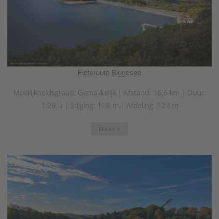
Fietsroute Biggesee
Moeilijkheidsgraad: Gemakkelijk | Afstand: 16,6 km | Duur:
1:28 u | Stijging: 118 m | Afdaling: 123 m
Meer