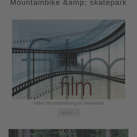
Mountainbike &amp; skatepark
Moeilijkheidsgraad: Gemakkelijk | Afstand: 24,7
km | Duur: 1:40 u | Stijging: 169 m | Afdaling: 168
m
Video Mountainbiking im Sauerland
Meer
Meer