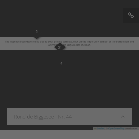
5
The map has been deactivated due to your privacy settings, click on the fingerprint symbol at the bottom left and
activate Google Maps to use the map.
31
2
4
Rond de Biggesee - Nr. 44
Leaflet
|
©
OpenStreetMap
contributors