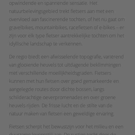
opwindende en spannende sensatie. Het
natuurbelevingsgebied trekt fietsers aan met een
overvloed aan fascinerende tochten, of het nu gaat om
gravelbikes, mountainbikes, racefietsen of e-bikes – er
zijn voor elk type fietser aantrekkelijke tochten om het
idyllische landschap te verkennen.
De regio biedt een afwisselende topografie, variërend
van glooiende heuvels tot uitdagende beklimmingen
met verschillende moeilijkheidsgraden. Fietsers
kunnen met hun fietsen over goed gemarkeerde en
aangelegde routes door dichte bossen, langs
schilderachtige oeverpromenades en over groene
heuvels rijden. De frisse lucht en de stilte van de
natuur maken van fietsen een geweldige ervaring.
Fietsen scherpt het bewustzijn voor het milieu en een
duurzame levensstijl aan. De rustige tocht door de