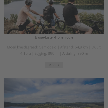
Bigge-Lister-Höhenroute
Moeilijkheidsgraad: Gemiddeld | Afstand: 64,8 km | Duur:
4:15 u | Stijging: 890 m | Afdaling: 890 m
Meer