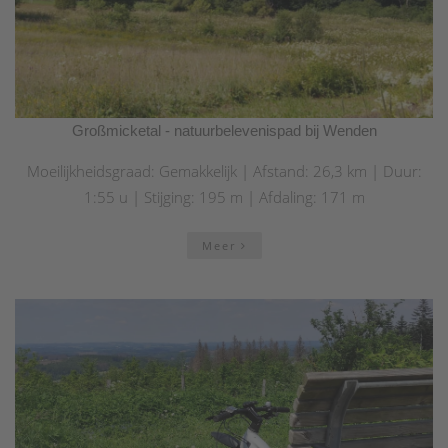
Großmicketal - natuurbelevenispad bij Wenden
Moeilijkheidsgraad: Gemakkelijk | Afstand: 26,3 km | Duur:
1:55 u | Stijging: 195 m | Afdaling: 171 m
Meer