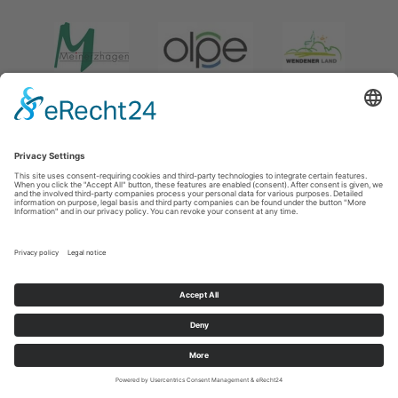
Impressum
|
Verklaring inzake de gegevensbescherming
|
Gegevensbescherming sociale media
Tourismusverband Biggesee-Listersee
Schüldernhof 17
57439
Attendorn
T: +49 (0) 2722 65 79 240
F: +49 (0) 2722 65 79 241
E: info@bigge-listersee.de
©
2026
Tourismusverband Biggesee-Listersee