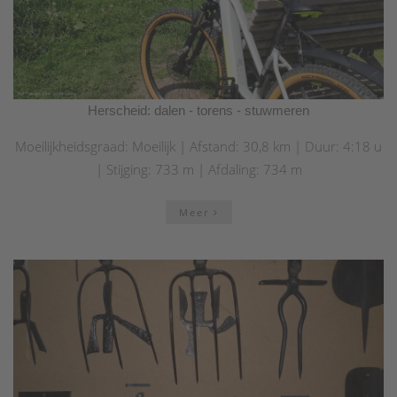
Herscheid: dalen - torens - stuwmeren
Moeilijkheidsgraad: Moeilijk | Afstand: 30,8 km | Duur: 4:18 u
| Stijging: 733 m | Afdaling: 734 m
Meer