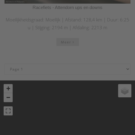
Racefiets - Attendorn ups en downs
Moeilijkheidsgraad: Moeilijk | Afstand: 128,4 km | Duur: 6:25
u | Stijging: 2194 m | Afdaling: 2213 m
Meer
+
−