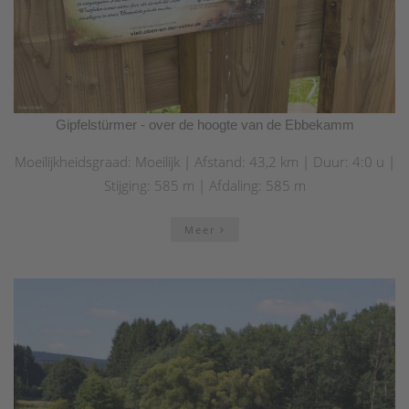
Gipfelstürmer - over de hoogte van de Ebbekamm
Moeilijkheidsgraad: Moeilijk | Afstand: 43,2 km | Duur: 4:0 u |
Stijging: 585 m | Afdaling: 585 m
Meer