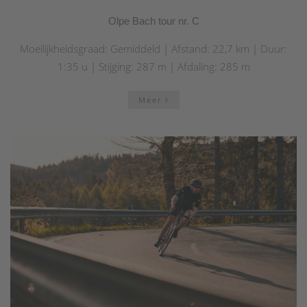
Olpe Bach tour nr. C
Moeilijkheidsgraad: Gemiddeld | Afstand: 22,7 km | Duur:
1:35 u | Stijging: 287 m | Afdaling: 285 m
Meer