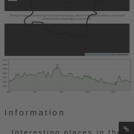
The map has been deactivated due to your privacy settings, click on the fingerprint symbol at the bottom
left and activate Google Maps to use the map.
Leaflet
|
©
OpenStreetMap
contributors
475 m
450 m
437
425 m
400 m
375 m
350 m
335
325 m
0 km
5 km
10 km
15 km
20 km
Information
Interesting places in the