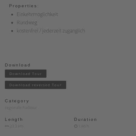
Properties:
Einkehrmöglichkeit
Rundweg
kostenfrei / jederzeit zugänglich
Download
Download Tour
Download reversed Tour
Category
regionale Radtour
Length
Duration
23.3 km
1:46 h