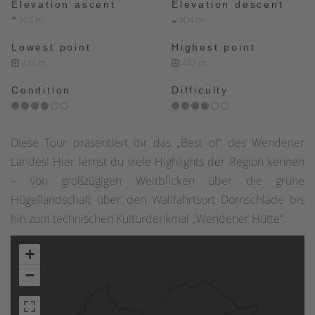
Elevation ascent
Elevation descent
305 m
304 m
Lowest point
Highest point
335 m
437 m
Condition
Difficulty
Diese Tour präsentiert dir das „Best of“ des Wendener
Landes! Hier lernst du viele Highlights der Region kennen
– von großzügigen Weitblicken über die grüne
Hügellandschaft über den Wallfahrtsort Dörnschlade bis
hin zum technischen Kulturdenkmal „Wendener Hütte“.
+
−