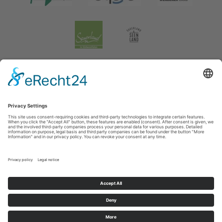
Impressum
|
Verklaring inzake de gegevensbescherming
|
Gegevensbescherming sociale media
Tourismusverband Biggesee-Listersee
Schüldernhof 17
57439
Attendorn
T: +49 (0) 2722 65 79 240
F: +49 (0) 2722 65 79 241
E: info@bigge-listersee.de
©
2026
Tourismusverband Biggesee-Listersee
Cookie-Einstellungen