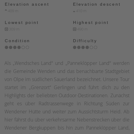
Elevation ascent
Elevation descent
409 m
410 m
Lowest point
Highest point
309 m
490 m
Condition
Difficulty
Als „Wendsches Land“ und „Panneklöpper Land“ werden
die Gemeinde Wenden und das benachbarte Stadtgebiet
von Olpe im südlichen Sauerland bezeichnet. Unsere Tour
startet im „Grenzort“ Gerlingen und führt dich zu den
Highlights der beliebten Outdoor-Destinationen. Zunächst
geht es über Radtrassenwege in Richtung Süden zur
Wendener Hütte und weiter zum Aussichtsturm Heid. Ab
hier fährst du über verkehrsarme Nebenstrecken über die
Wendener Bergkuppen bis hin zum Panneklöpper Land,