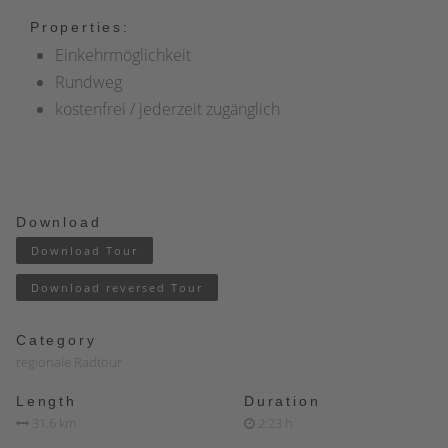
Properties:
Einkehrmöglichkeit
Rundweg
kostenfrei / jederzeit zugänglich
Download
Download Tour
Download reversed Tour
Category
regionale Radtour
Length
Duration
31.6 km
2:23 h