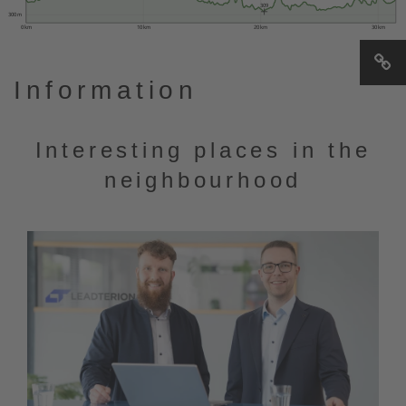
309
300 m
0 km
10 km
20 km
30 km
Information
Interesting places in the
neighbourhood