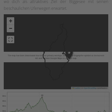
wo dich als attraktives Ziel der Biggesee mit seinen
beschaulichen Uferwegen erwartet.
+
−
The map has been deactivated due to your privacy settings, click on the fingerprint symbol at the bottom
left and activate Google Maps to use the map.
Leaflet
|
©
OpenStreetMap
contributors
490
500 m
450 m
400 m
350 m