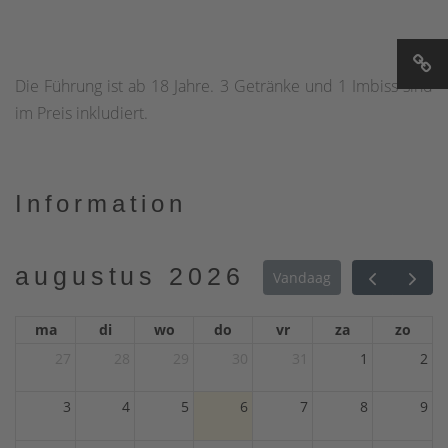
Die Führung ist ab 18 Jahre. 3 Getränke und 1 Imbiss sind
im Preis inkludiert.
Information
augustus 2026
Vandaag
ma
di
wo
do
vr
za
zo
27
28
29
30
31
1
2
3
4
5
6
7
8
9