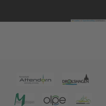
Leaflet
|
©
OpenStreetMap
contributors