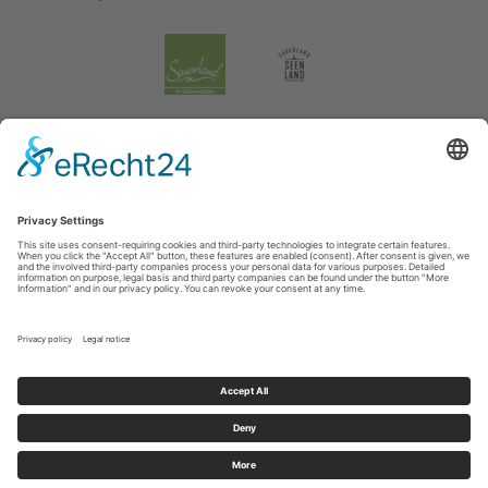
Impressum
|
Verklaring inzake de gegevensbescherming
|
Gegevensbescherming sociale media
Tourismusverband Biggesee-Listersee
Schüldernhof 17
57439
Attendorn
T: +49 (0) 2722 65 79 240
F: +49 (0) 2722 65 79 241
E: info@bigge-listersee.de
©
2026
Tourismusverband Biggesee-Listersee
Cookie-Einstellungen