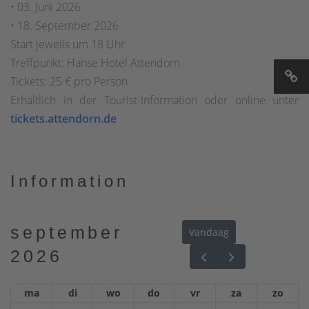
• 03. Juni 2026
• 18. September 2026
Start jeweils um 18 Uhr
Treffpunkt: Hanse Hotel Attendorn
Tickets: 25 € pro Person
Erhältlich in der Tourist-Information oder online unter
tickets.attendorn.de
Information
september
Vandaag
2026
ma
di
wo
do
vr
za
zo