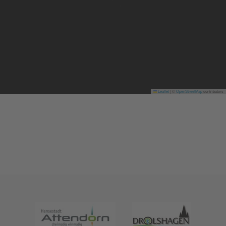
Leaflet
|
©
OpenStreetMap
contributors