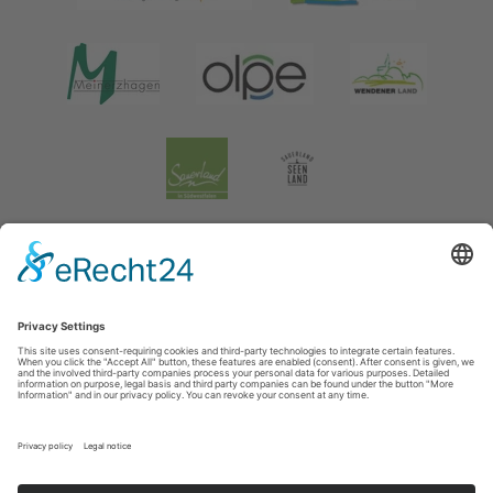
Impressum
|
Verklaring inzake de gegevensbescherming
|
Gegevensbescherming sociale media
Tourismusverband Biggesee-Listersee
Schüldernhof 17
57439
Attendorn
T: +49 (0) 2722 65 79 240
F: +49 (0) 2722 65 79 241
E: info@bigge-listersee.de