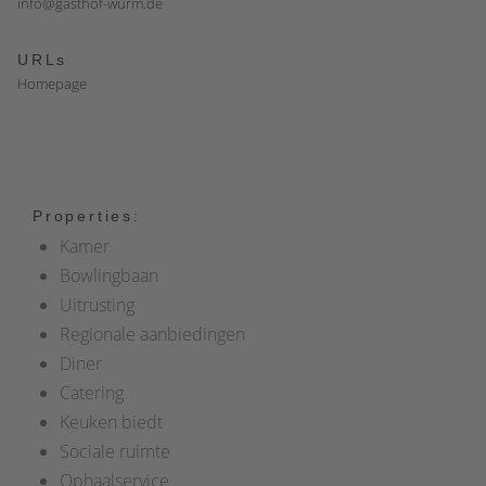
info@gasthof-wurm.de
URLs
Homepage
Properties:
Kamer
Bowlingbaan
Uitrusting
Regionale aanbiedingen
Diner
Catering
Keuken biedt
Sociale ruimte
Ophaalservice