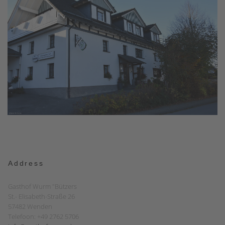
Address
Gasthof Wurm "Bützers
St.- Elisabeth-Straße 26
57482 Wenden
Telefoon: +49 2762 5706