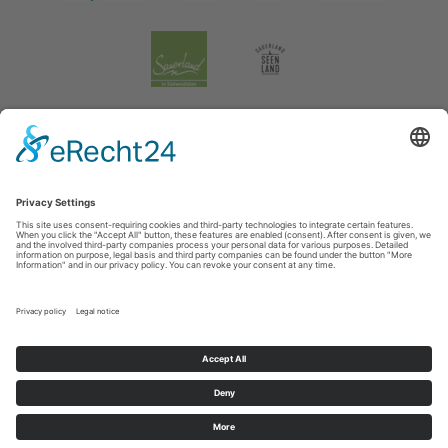
Impressum
|
Verklaring inzake de gegevensbescherming
|
Gegevensbescherming sociale media
Tourismusverband Biggesee-Listersee
Schüldernhof 17
57439
Attendorn
T: +49 (0) 2722 65 79 240
F: +49 (0) 2722 65 79 241
E: info@bigge-listersee.de
©
2026
Tourismusverband Biggesee-Listersee
Cookie-Einstellungen