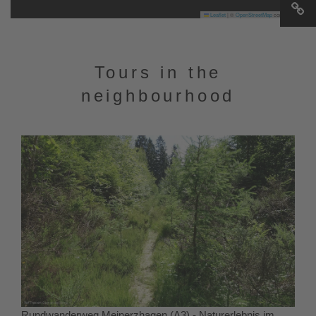
Leaflet
|
©
OpenStreetMap
contributors
Tours in the
neighbourhood
Rundwanderweg Meinerzhagen (A3) - Naturerlebnis im