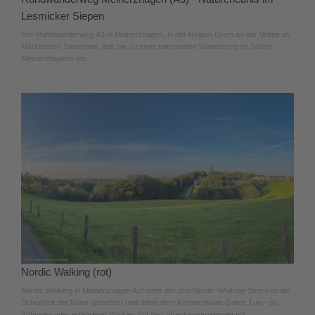
Lesmicker Siepen
Der Rundwanderweg A3 in Meinerzhagen, in der Region Oben an der Volme im
Märkischen Sauerland, lädt Sie zu einer naturnahen Wanderung im Süden
Meinerzhagens ein.
Nordic Walking (rot)
Nordic Walking in Meinerzhagen Auf einer der drei Nordic-Walking-Strecken die
Schönheit der Natur genießen und dabei dem Körper etwas Gutes Tun - ob
Anfänger oder erfahrener Walker: Auf den Streckenvariationen mit