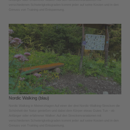
verschiedenen Schwierigkeitsgraden kommt jeder auf seine Kosten und in den
Genuss von Training und Entspannung.
Nordic Walking (blau)
Nordic Walking in Meinerzhagen Auf einer der drei Nordic-Walking-Strecken die
Schönheit der Natur genießen und dabei dem Körper etwas Gutes Tun - ob
Anfänger oder erfahrener Walker: Auf den Streckenvariationen mit
verschiedenen Schwierigkeitsgraden kommt jeder auf seine Kosten und in den
Genuss von Training und Entspannung.