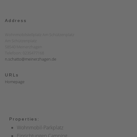
Address
Wohnmobilstellplatz Am Schützenplatz
Am Schützenplatz
58540 Meinerzhagen
Telefoon: 0235477168
n.schatto@meinerzhagen.de
URLs
Homepage
Properties:
Wohnmobil-Parkplatz
Einrichtungen Camping