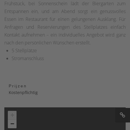
Frühstück, bei Sonnenschein lädt der Biergarten zum
Entspannen ein, und am Abend sorgt ein genussvolles
Essen im Restaurant für einen gelungenen Ausklang. Für
Anfragen und Reservierungen des Stellplatzes einfach
Kontakt aufnehmen – ein individuelles Angebot wird ganz
nach den persönlichen Wünschen erstellt.
5 Stellplätze
Stromanschluss
Prijzen
Kostenpflichtig
+
−