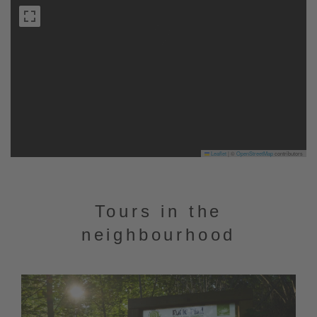
Leaflet
|
©
OpenStreetMap
contributors
Tours in the
neighbourhood