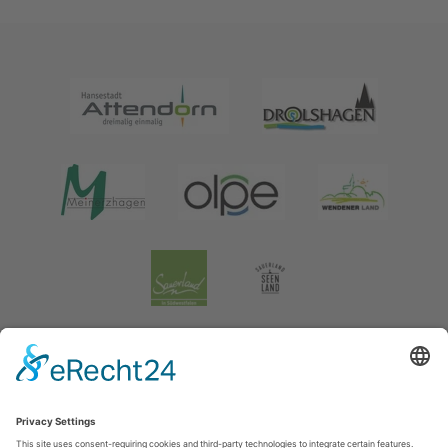
Impressum
|
Verklaring inzake de gegevensbescherming
|