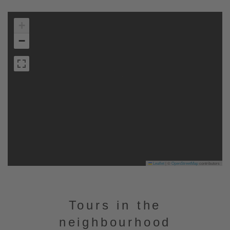
+
−
Leaflet
|
©
OpenStreetMap
contributors
Tours in the
neighbourhood