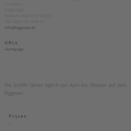
Am Hafen 1
57462 Olpe
Telefoon: 0049 2761 9659 0
Fax: 0049 2761 9659 19
info@biggesee.de
URLs
Homepage
Die Schiffe fahren täglich von April bis Oktober auf dem
Biggesee.
Prijzen
-