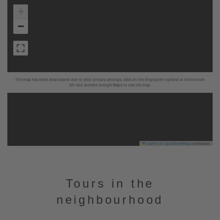
+
−
The map has been deactivated due to your privacy settings, click on the fingerprint symbol at the bottom
left and activate Google Maps to use the map.
Leaflet
|
©
OpenStreetMap
contributors
Tours in the
neighbourhood