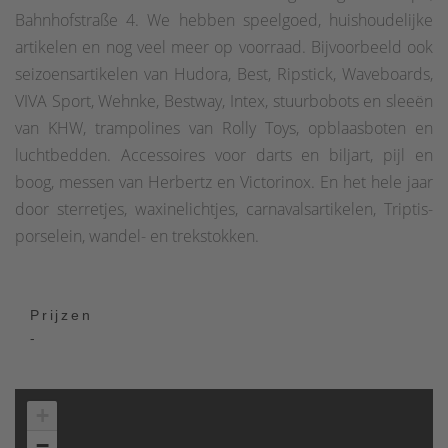
Bahnhofstraße 4. We hebben speelgoed, huishoudelijke
artikelen en nog veel meer op voorraad. Bijvoorbeeld ook
seizoensartikelen van Hudora, Best, Ripstick, Waveboards,
VIVA Sport, Wehnke, Bestway, Intex, stuurbobots en sleeën
van KHW, trampolines van Rolly Toys, opblaasboten en
luchtbedden. Accessoires voor darts en biljart, pijl en
boog, messen van Herbertz en Victorinox. En het hele jaar
door sterretjes, waxinelichtjes, carnavalsartikelen, Triptis-
porselein, wandel- en trekstokken.
Prijzen
-
+
−