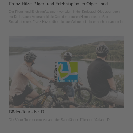
Franz-Hitze-Pilger- und Erlebnispfad im Olper Land
Der Pilger- und Erlebnispfad sucht vor allem in der Kreisstadt Olpe aber auch
mit Drolshagen-Alperscheid die Orte der engeren Heimat des großen
Sozialreformers Franz Hitzes über die alten Wege auf, die er noch gegangen ist.
Bäder-Tour - Nr. D
Die Bäder-Tour ist eine Variante der Sauerländer-Tälertour (Variante D).