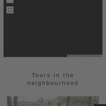
Leaflet
|
©
OpenStreetMap
contributors
Tours in the
neighbourhood