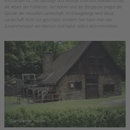
entstanden ist. Die damalige und heutige intensive Waldwirtschaft,
die Arbeit der Fuhrleute, der Köhler und der Bergleute prägte die
Gestalt der reizvollen Landschaft. Im Ebbegebirge wird diese
Landschaft nicht nur geschützt, sondern hier kann man das
Zusammenspiel von Mensch und Natur selbst aktiv miterleben.