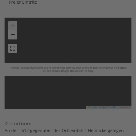
Freier Eintritt:
+
−
The map has been deactivated due to your privacy settings, click on the fingerprint symbol at the bottom
left and activate Google Maps to use the map.
Leaflet
|
©
OpenStreetMap
contributors
Directions
An der L512 gegenüber der Ortseinfahrt Hillmicke gelegen