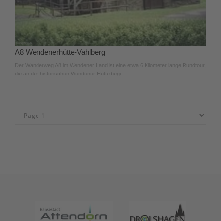
A8 Wendenerhütte-Vahlberg
Der Wanderweg A8 im Wendener Land ist eine etwa 6 Kilometer lange Rundtour,
die an der historischen Wendener Hütte begi.