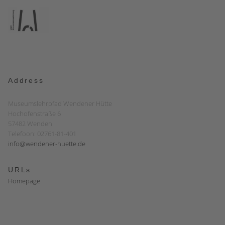
Address
Museumslehrpfad Wendener Hütte
Hochofenstraße 6
57482 Wenden
Telefoon: 02761-81-401
info@wendener-huette.de
URLs
Homepage