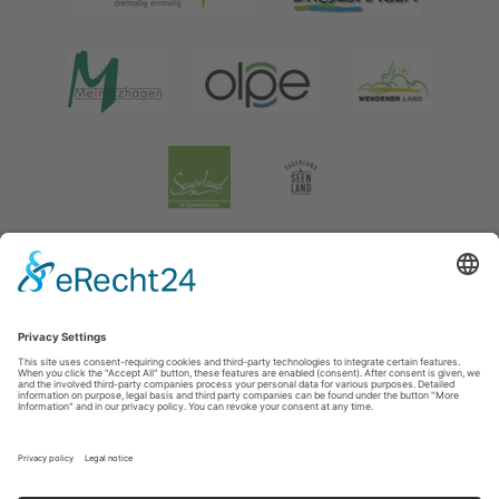
Impressum
|
Verklaring inzake de gegevensbescherming
|
Gegevensbescherming sociale media
Tourismusverband Biggesee-Listersee
Schüldernhof 17
57439
Attendorn
T: +49 (0) 2722 65 79 240
F: +49 (0) 2722 65 79 241
E: info@bigge-listersee.de