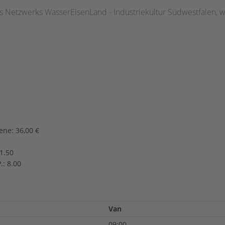
 Netzwerks WasserEisenLand - Industriekultur Südwestfalen,
ene: 36,00 €
1.50
.: 8.00
Van
09:00