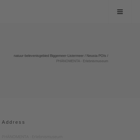
natuur-belevenisgebied Biggemeer-Listermeer
/
Neusta POIs
/
PHÄNOMENTA - Erlebnismuseum
Address
PHÄNOMENTA - Erlebnismuseum