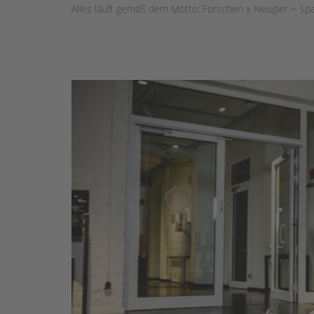
Alles läuft gemäß dem Motto: Forschen x Neugier = Sp