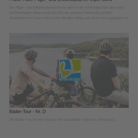
Der Pilger- und Erlebnispfad sucht vor allem in der Kreisstadt Olpe aber auch
mit Drolshagen-Alperscheid die Orte der engeren Heimat des großen
Sozialreformers Franz Hitzes über die alten Wege auf, die er noch gegangen ist.
Bäder-Tour - Nr. D
Die Bäder-Tour ist eine Variante der Sauerländer-Tälertour (Variante D).