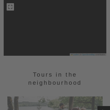
Leaflet
|
©
OpenStreetMap
contributors
Tours in the
neighbourhood