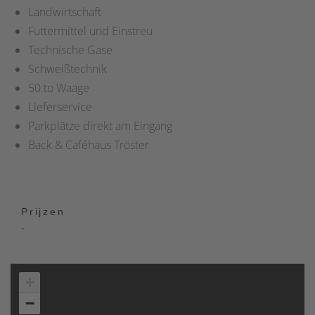
Landwirtschaft
Futtermittel und Einstreu
Technische Gase
Schweißtechnik
50 to Waage
Lieferservice
Parkplätze direkt am Eingang
Back & Caféhaus Tröster
Prijzen
-
+
−