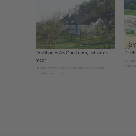
Drolshagen A5 Goud dorp, natuur en
Zeic
meer
Wandele
complee
Dit pad leidt wandelaars door rustige natuur met
prachtige uitzichten.