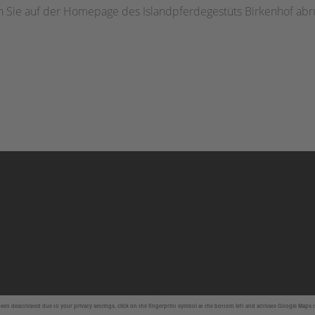
 Sie auf der Homepage des Islandpferdegestüts Birkenhof abr
en deactivated due to your privacy settings, click on the fingerprint symbol at the bottom left and activate Google Maps 