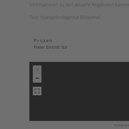
Informationen zu den aktuelle Angeboten können
Text: Islandpferdegestüt Birkenhof
Prijzen
Freier Eintritt: 0,0
+
−
The map has be