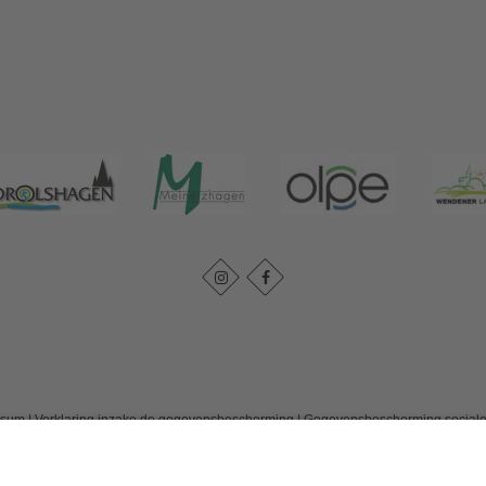
ssum
|
Verklaring inzake de gegevensbescherming
|
Gegevensbescherming social
Tourismusverband Biggesee-Listersee
Schüldernhof 17
57439
Attendorn