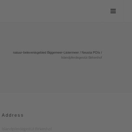
natuur-belevenisgebied Biggemeer-Listermeer
/
Neusta POIs
/
Islandpferdegestüt Birkenhof
Address
Islandpferdegestüt Birkenhof