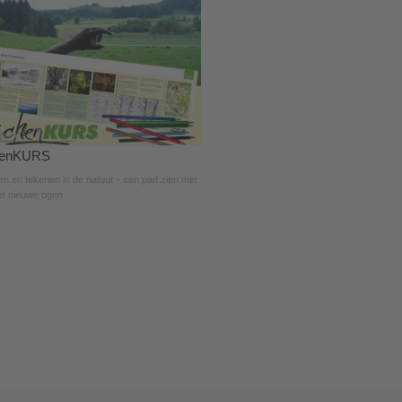
henKURS
n en tekenen in de natuur - een pad zien met
t nieuwe ogen