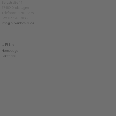
Bergstraße 11
57489 Drolshagen
Telefoon: 02761-3879
Fax: 02761/53085
info@birkenhof-isi.de
URLs
Homepage
Facebook