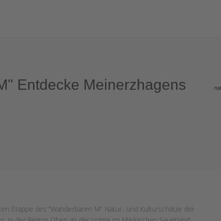
 M" Entdecke Meinerzhagens
na
itten Etappe des "Wanderbaren M" Natur- und Kulturschätze der
n, in der Region Oben an der Volme im Märkischen Sauerland.