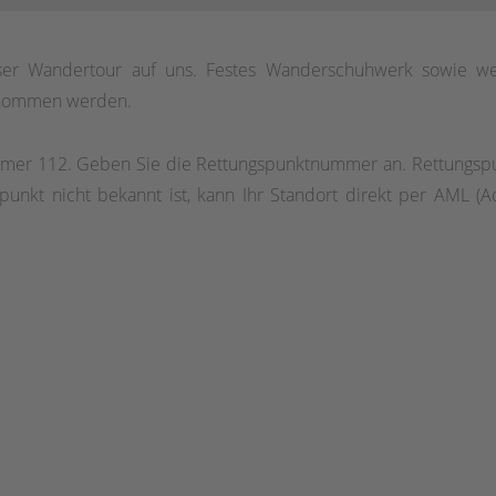
Ebbemoore führt. Nach einem weiteren Anstieg passieren 
m ü. NHN höchsten Punkt unserer Wanderung, die Nordhelle
ser Wandertour auf uns. Festes Wanderschuhwerk sowie we
genommen werden.
nummer 112. Geben Sie die Rettungspunktnummer an. Rettungspu
punkt nicht bekannt ist, kann Ihr Standort direkt per AML (