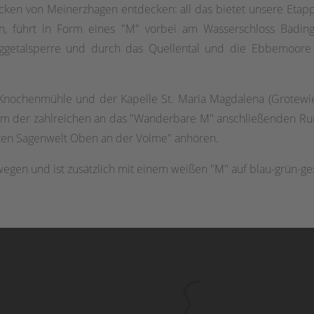
cken von Meinerzhagen entdecken: all das bietet unsere Etap
pen, führt in Form eines "M" vorbei am Wasserschloss Bad
iggetalsperre und durch das Quellental und die Ebbemoore
Knochenmühle und der Kapelle St. Maria Magdalena (Grotewiese
einem der zahlreichen an das "Wanderbare M" anschließenden 
ten Sagenwelt Oben an der Volme" anhören.
egen und ist zusätzlich mit einem weißen "M" auf blau-grün-ges