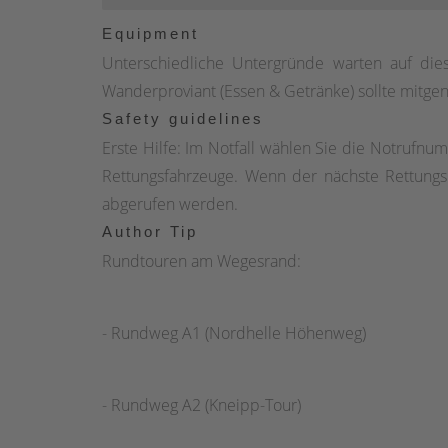
durch die Flora und Fauna der geschützten 
Equipment
Südhangweg, um schließlich an den mit 662,7 
Unterschiedliche Untergründe warten auf die
Weitblick, der seines Gleichen sucht.
Wanderproviant (Essen & Getränke) sollte mit
Safety guidelines
Erste Hilfe: Im Notfall wählen Sie die Notruf
Rettungsfahrzeuge. Wenn der nächste Rettungs
abgerufen werden.
Author Tip
Rundtouren am Wegesrand:
- Rundweg A1 (Nordhelle Höhenweg)
- Rundweg A2 (Kneipp-Tour)