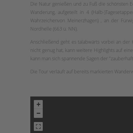
Die Natur genießen und zu Fuß die schönsten E
Wanderung, aufgeteilt in 4 (Halb-)Tagesetap
Wahrzeichenvon Meinerzhagen) , an der Fürw
Nordhelle (663 ü. NN).
Anschließend geht es talabwärts vorbei an der 
nicht genug hat, kann weitere Highlights auf 
kann man sich spannende Sagen der "zauberhaf
Die Tour verläuft auf bereits markierten Wanderw
+
−