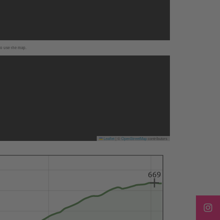
to use the map.
Leaflet
|
©
OpenStreetMap
contributors
669