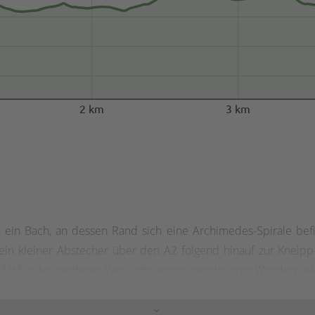
2 km
3 km
t ein Bach, an dessen Rand sich eine Archimedes-Spirale be
ein kleiner Abstecher über den A2 folgend hinauf zur Kneipp-
kühlt für den weiteren Weg, geht es nun wieder vom Wanderpar
l von Meinerzhagen, wo wir über einen Höhenweg in der Näh
weiter bergauf durch die Ebbemoore. Hier überqueren wir den 