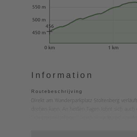
550 m
500 m
456
450 m
0 km
1 km
Information
Routebeschrijving
Direkt am Wanderparkplatz Stoltenberg verläuf
drehen kann. An heißen Tagen lohnt sich auch 
Schutzhütte befinden. Frisch gestärkt und abge
Höhenflug in Richtung Valbert, einem Ortstei
einem schönen Weitblick über Valbert geht es 