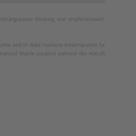
wir eine alte Grenzbuche und überqueren den
, zu gelangen. Von hier aus genießt man einen
tterangepasste Kleidung sind empfehlenswert.
nkte sind im Wald markierte Anfahrtspunkte für
Advanced Mobile Location) während des Notrufs