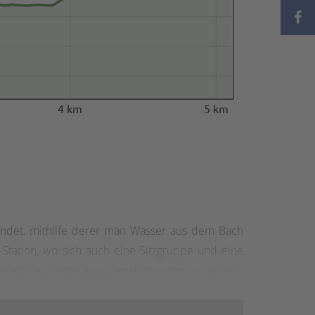
4 km
5 km
findet, mithilfe derer man Wasser aus dem Bach
Station, wo sich auch eine Sitzgruppe und eine
kplatz Quellental ausgehend über den Sauerland-
e des Landhauses Nordhelle vorbeikommen. Nach
urigen Knüppeldamm, einen Steg, der uns mitten