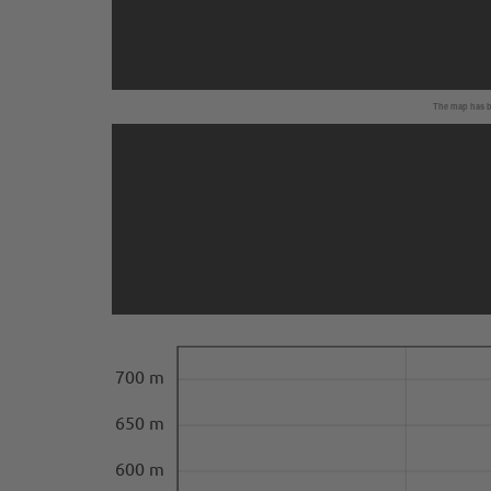
The map has be
700 m
650 m
600 m