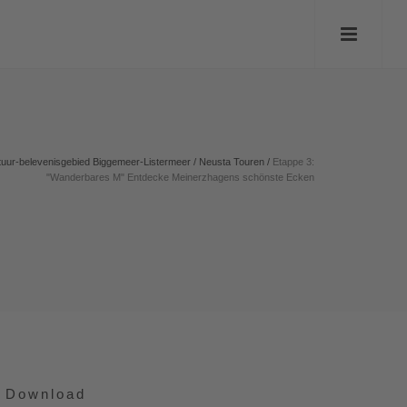
tuur-belevenisgebied Biggemeer-Listermeer
/
Neusta Touren
/
Etappe 3:
"Wanderbares M" Entdecke Meinerzhagens schönste Ecken
Download