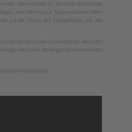
pentour „Wanderbares M“. Die circa 50 km lange
inghagen, den Meinhardus Mattenschanzen (dem
 bis auf die Höhen des Ebbegebirges und die
) bis zur idyllischen Listertalsperre. Wer noch
Rundwege entdecken. An einigen Streckenpunkten
treiftem Kreis markiert.