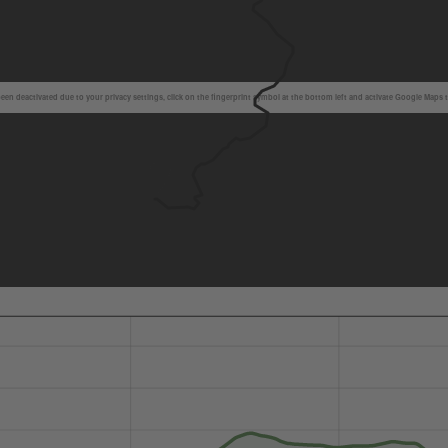
en deactivated due to your privacy settings, click on the fingerprint symbol at the bottom left and activate Google Maps 