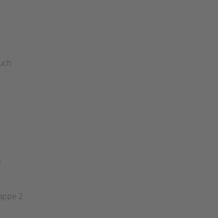
uch
1
tappe 2