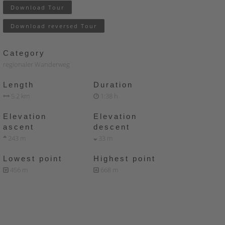
Download Tour
Download reversed Tour
Category
regionaler Wanderweg
Length
Duration
5.2 km
1:38 h
Elevation
Elevation
ascent
descent
243 m
33 m
Lowest point
Highest point
456 m
668 m