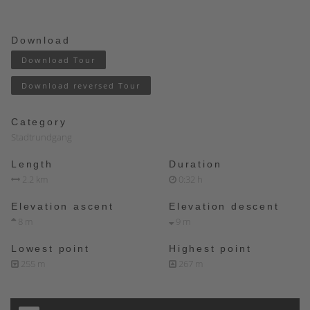
Download
Download Tour
Download reversed Tour
Category
Stadtrundgang
Length
Duration
2.2 km
0:32 h
Elevation ascent
Elevation descent
8 m
9 m
Lowest point
Highest point
255 m
267 m