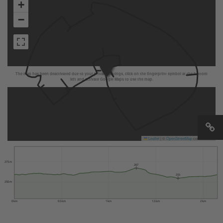
+
−
The map has been deactivated due to your privacy settings, click on the fingerprint symbol at the bottom
left and activate Google Maps to use the map.
Leaflet
|
©
OpenStreetMap
contributors
275 m
267
255
250 m
0 km
0.5 km
1 km
1.5 km
2 km