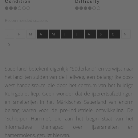
Condition
Difficulty
Recommended seasons
J
F
M
A
M
J
J
A
S
O
N
D
Sauerland betekent eigenlijk "Süderland" en verwijst naar
het land ten zuiden van de Hellweg, een belangrijke oost-
west handelsroute die door het centrum van het huidige
Ruhrgebiet liep. Geen wonder dat de ijzerertsafzettingen
en smelterijen in het Märkisches Sauerland van enorm
belang waren voor de pre-industriële ontwikkeling. De
"Schleiper Hamme", die aan het begin staat van het
informatieve themapad over ijzersmelten en
hamermolens, getuigt hiervan.