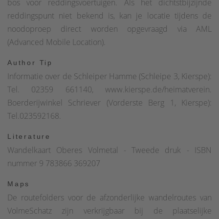
bos voor reddingsvoertuigen. Als het dichtstbijzijnde
nu, na nog een paar meter stijgen, hebben we een prachtig
reddingspunt niet bekend is, kan je locatie tijdens de
uitzicht voor ons op ons bospad. Na een tijdje komen we
noodoproep direct worden opgevraagd via AML
bij een kruising waar we rechtdoor gaan, nu weer op een
(Advanced Mobile Location).
stuk asfaltweg. Een informatiebord met een bankje nodigt
Author Tip
uit om hier even te pauzeren voordat we via bospaden en
Informatie over de Schleiper Hamme (Schleipe 3, Kierspe):
deels door bossen langzaam terugkeren naar het
Tel. 02359 661140, www.kierspe.de/heimatverein.
beginpunt.Prachtige uitzichten in de richting van Kierspe
Boerderijwinkel Schriever (Vorderste Berg 1, Kierspe):
begeleiden het pad voordat het ons, nadat we de
Tel.023592168.
nederzetting "Vorderster Berg" zijn overgestoken, naar
rechts bergafwaarts leidt in de richting van Schleiper
Literature
Hamme terug naar het startpunt.
Wandelkaart Oberes Volmetal - Tweede druk - ISBN
nummer 9 783866 369207
Maps
De routefolders voor de afzonderlijke wandelroutes van
VolmeSchatz zijn verkrijgbaar bij de plaatselijke