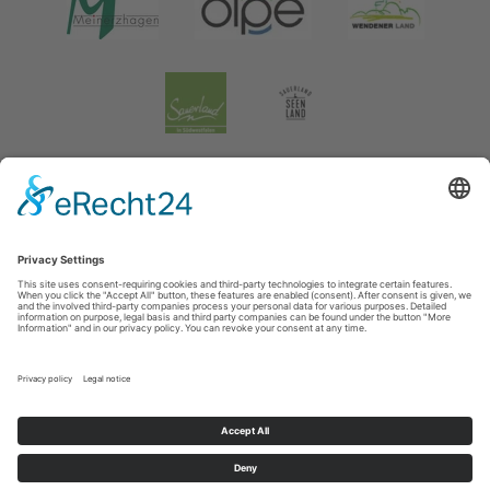
Impressum
|
Verklaring inzake de gegevensbescherming
|
Gegevensbescherming sociale media
Tourismusverband Biggesee-Listersee
Schüldernhof 17
57439
Attendorn
T: +49 (0) 2722 65 79 240
F: +49 (0) 2722 65 79 241
E: info@bigge-listersee.de
©
2026
Tourismusverband Biggesee-Listersee
Cookie-Einstellungen