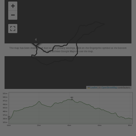
+
−
4
The map has been deactivated due to your privacy settings, click on the fingerprint symbol at the bottom
left and activate Google Maps to use the map.
Leaflet
|
©
OpenStreetMap
contributors
525 m
500 m
485
475 m
450 m
425 m
400 m
375 m
350
350 m
325 m
0 km
2 km
4 km
6 km
8 km