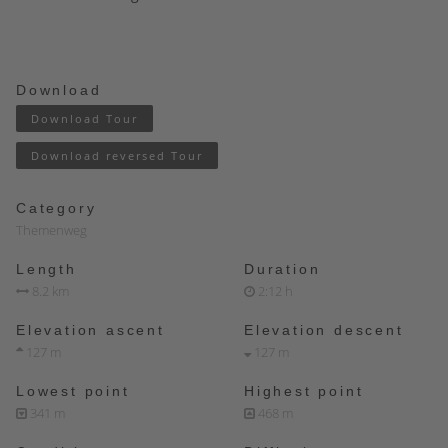
Download
Download Tour
Download reversed Tour
Category
Themenweg
Length
Duration
8.2 km
2:12 h
Elevation ascent
Elevation descent
127 m
127 m
Lowest point
Highest point
341 m
468 m