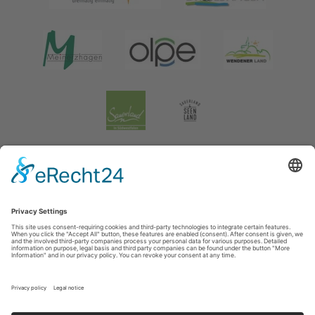
Impressum
|
Verklaring inzake de gegevensbescherming
|
Gegevensbescherming sociale media
Tourismusverband Biggesee-Listersee
Schüldernhof 17
57439
Attendorn
T: +49 (0) 2722 65 79 240
F: +49 (0) 2722 65 79 241
E: info@bigge-listersee.de