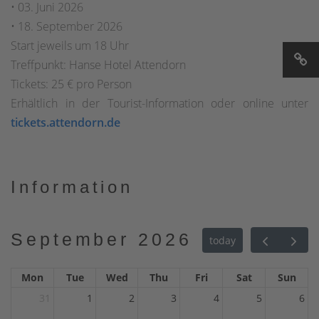
• 03. Juni 2026
• 18. September 2026
Start jeweils um 18 Uhr
Treffpunkt: Hanse Hotel Attendorn
Tickets: 25 € pro Person
Erhältlich in der Tourist-Information oder online unter
tickets.attendorn.de
Information
September 2026
today
Mon
Tue
Wed
Thu
Fri
Sat
Sun
31
1
2
3
4
5
6