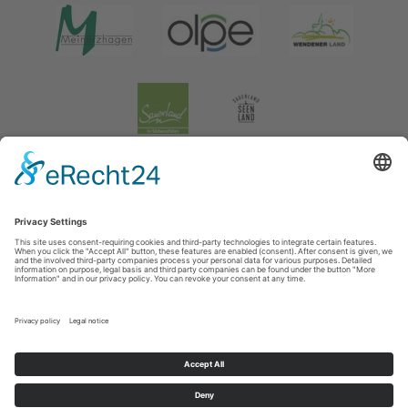
Legal information
|
data protection
|
Social media data protection
Tourismusverband Biggesee-Listersee
Schüldernhof 17
57439
Attendorn
T: +49 (0) 2722 65 79 240
F: +49 (0) 2722 65 79 241
E: info@bigge-listersee.de
©
2026
Tourismusverband Biggesee-Listersee
Cookie-Einstellungen