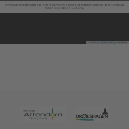
The map has been deactivated due to your privacy settings, click on the fingerprint symbol at the bottom left and
activate Google Maps to use the map.
Leaflet
|
©
OpenStreetMap
contributors