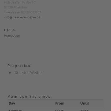
Hülschotter Straße 10
57439 Attendorn
Telephone: 02722 633567
info@baeckerei-hesse.de
URLs
Homepage
Properties:
für jedes Wetter
Main opening times:
Day
From
Until
Monday
06:30
18:00