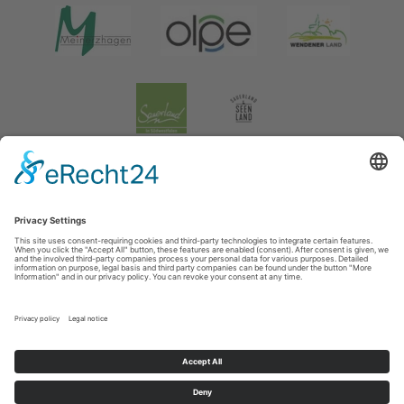
Legal information
|
data protection
|
Social media data protection
Tourismusverband Biggesee-Listersee
Schüldernhof 17
57439
Attendorn
T: +49 (0) 2722 65 79 240
F: +49 (0) 2722 65 79 241
E: info@bigge-listersee.de
©
2026
Tourismusverband Biggesee-Listersee
Cookie-Einstellungen