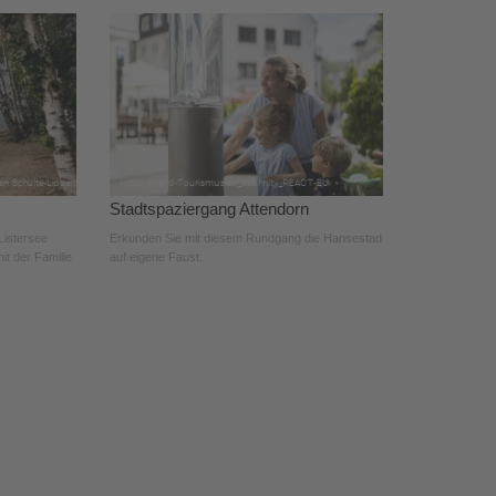
Stadtspaziergang Attendorn
Listersee
Erkunden Sie mit diesem Rundgang die Hansestadt
it der Familie
auf eigene Faust.