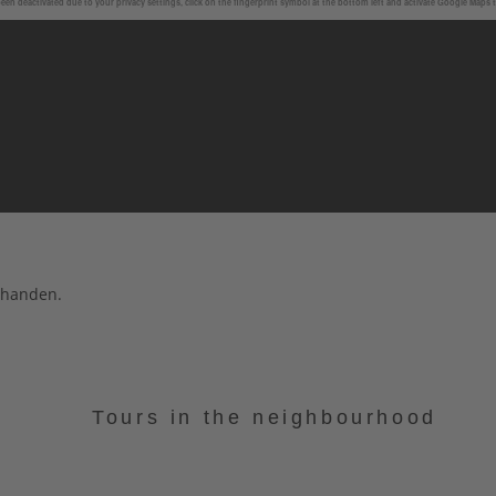
en deactivated due to your privacy settings, click on the fingerprint symbol at the bottom left and activate Google Maps 
rhanden.
Tours in the neighbourhood