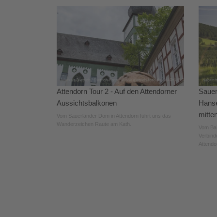
Attendorn Tour 2 - Auf den Attendorner
Sauer
Aussichtsbalkonen
Hanse
mitte
Vom Sauerländer Dom in Attendorn führt uns das
Wanderzeichen Raute am Kath.
Vom Bah
Verbind
Attendo