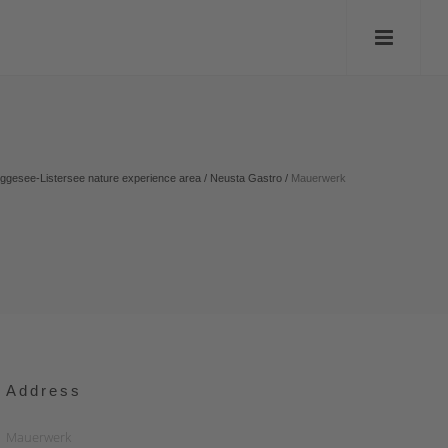
iggesee-Listersee nature experience area
/
Neusta Gastro
/
Mauerwerk
Address
Mauerwerk