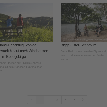
land-Höhenflug: Von der
Bigge-Lister-Seenroute
stadt hinauf nach Windhausen
Diese Radtour rund um den Bigge- und 
kann zu einem erlebnisreichen Ausflug m
n im Ebbegebirge
werden.
nhof Heggen nutzt Du die schnelle
ung mit dem Biggesee-Express nach
rn.
1
2
3
4
5