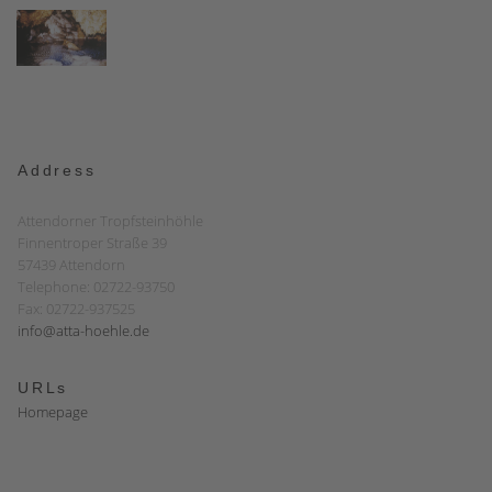
Address
Attendorner Tropfsteinhöhle
Finnentroper Straße 39
57439 Attendorn
Telephone: 02722-93750
Fax: 02722-937525
info@atta-hoehle.de
URLs
Homepage