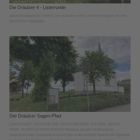
Die Dräulzer 4 - Listerrunde
Abwechslungsreiche Radtour am Listersee vorbei, durch Drolshagen mit dem
historischen Marktplatz.
Der Dräulzer Sagen-Pfad
LANDSCHAFT, HISTORIE UND SAGEN ERLEBEN AUF DEM „SAGEN-
PFAD“ IN UND UM DROLSHAGEN Wandern auf dem Drolshagener
Sagenpfad heißt: Fantastische Aussichten in die herrliche Sauerländer Bergwelt
genießen und Einblicke in die örtliche Historie und Sagenwelt erfahren.