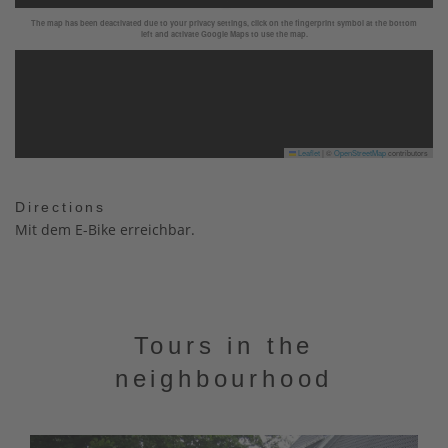
The map has been deactivated due to your privacy settings, click on the fingerprint symbol at the bottom
left and activate Google Maps to use the map.
Leaflet
|
©
OpenStreetMap
contributors
Directions
Mit dem E-Bike erreichbar.
Tours in the
neighbourhood