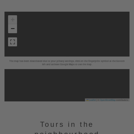
+
−
The map has been deactivated due to your privacy settings, click on the fingerprint symbol at the bottom
left and activate Google Maps to use the map.
Leaflet
|
©
OpenStreetMap
contributors
Tours in the