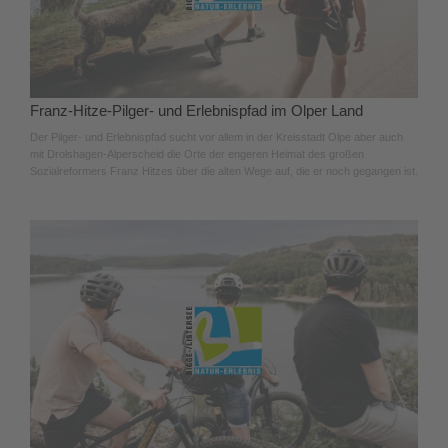
Franz-Hitze-Pilger- und Erlebnispfad im Olper Land
Der Pilger- und Erlebnispfad sucht vor allem in der Kreisstadt Olpe aber auch
mit Drolshagen-Alperscheid die Orte der engeren Heimat des großen
Sozialreformers Franz Hitzes über die alten Wege auf, die er noch gegangen ist.