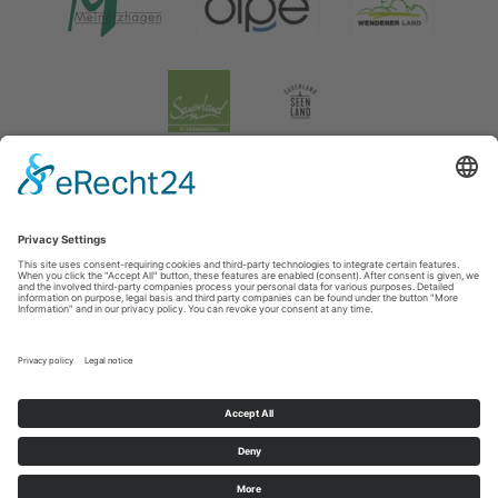
Legal information
|
data protection
|
Social media data protection
Tourismusverband Biggesee-Listersee
Schüldernhof 17
57439
Attendorn
T: +49 (0) 2722 65 79 240
F: +49 (0) 2722 65 79 241
E: info@bigge-listersee.de
©
2026
Tourismusverband Biggesee-Listersee
Cookie-Einstellungen