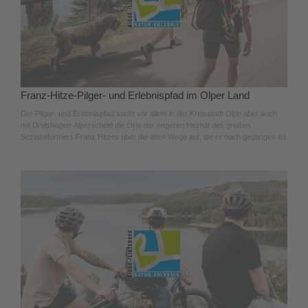
Franz-Hitze-Pilger- und Erlebnispfad im Olper Land
Der Pilger- und Erlebnispfad sucht vor allem in der Kreisstadt Olpe aber auch
mit Drolshagen-Alperscheid die Orte der engeren Heimat des großen
Sozialreformers Franz Hitzes über die alten Wege auf, die er noch gegangen ist.