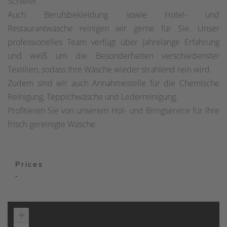
Schleier.
Auch Berufsbekleidung sowie Hotel- und
Restaurantwäsche reinigen wir gerne für Sie. Unser
professionelles Team verfügt über jahrelange Erfahrung
und weiß um die Besonderheiten verschiedenster
Textilien, sodass Ihre Wäsche wieder strahlend rein wird.
Zudem sind wir auch Annahmestelle für die Chemische
Reinigung, Teppichwäsche und Lederreinigung.
Profitieren Sie von unserem Hol- und Bringservice für Ihre
frisch gereinigte Wäsche.
Prices
-
+