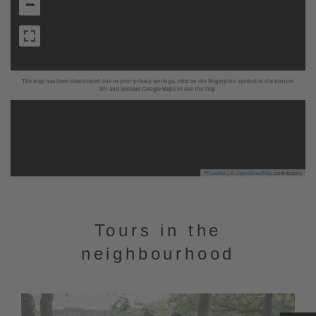
−
The map has been deactivated due to your privacy settings, click on the fingerprint symbol at the bottom
left and activate Google Maps to use the map.
Leaflet
|
©
OpenStreetMap
contributors
Tours in the
neighbourhood