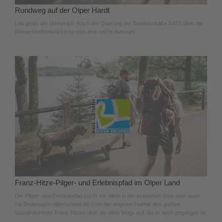
Rundweg auf der Olper Hardt
Los gehts am Ümmerich. Nach der Querung der Bundesstraße 54/55 über die
Römerstraßenbrücke tut sich eine reiche Auswahl.
Franz-Hitze-Pilger- und Erlebnispfad im Olper Land
Der Pilger- und Erlebnispfad sucht vor allem in der Kreisstadt Olpe aber auch
mit Drolshagen-Alperscheid die Orte der engeren Heimat des großen
Sozialreformers Franz Hitzes über die alten Wege auf, die er noch gegangen ist.