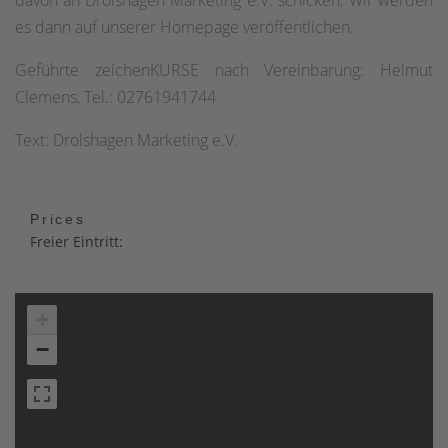
es dann auf unserer Homepage veröffentlichen.
Geführte zeichenKURSE nach Vereinbarung: Helmut
Clemens, Tel.: 02761941744
Text: Drolshagen Marketing e.V.
Prices
Freier Eintritt:
+
−