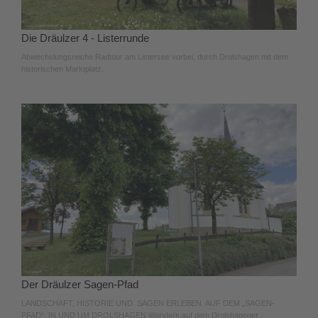
Die Dräulzer 4 - Listerrunde
Abwechslungsreiche Radtour am Listersee vorbei, durch Drolshagen mit dem
historischen Marktplatz.
Der Dräulzer Sagen-Pfad
LANDSCHAFT, HISTORIE UND SAGEN ERLEBEN AUF DEM „SAGEN-
PFAD“ IN UND UM DROLSHAGEN Wandern auf dem Drolshagener