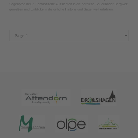
Sagenpfad heißt: Fantastische Aussichten in die herrliche Sauerländer Bergwelt
genießen und Einblicke in die örtliche Historie und Sagenwelt erfahren.