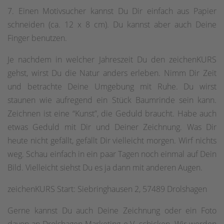
7. Einen Motivsucher kannst Du Dir einfach aus Papier
schneiden (ca. 12 x 8 cm). Du kannst aber auch Deine
Finger benutzen.
Je nachdem in welcher Jahreszeit Du den zeichenKURS
gehst, wirst Du die Natur anders erleben. Nimm Dir Zeit
und betrachte Deine Umgebung mit Ruhe. Du wirst
staunen wie aufregend ein Stück Baumrinde sein kann.
Zeichnen ist eine “Kunst”, die Geduld braucht. Habe auch
etwas Geduld mit Dir und Deiner Zeichnung. Was Dir
heute nicht gefällt, gefällt Dir vielleicht morgen. Wirf nichts
weg. Schau einfach in ein paar Tagen noch einmal auf Dein
Bild. Vielleicht siehst Du es ja dann mit anderen Augen.
zeichenKURS Start: Siebringhausen 2, 57489 Drolshagen
Gerne kannst Du auch Deine Zeichnung oder ein Foto
davon an Drolshagen Marketing e.V. schicken. Wir werden