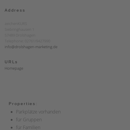
Address
zeichenKURS
Siebringhausen 1
57489 Drolshagen
Telephone: 02761/9427990
info@drolshagen-marketing.de
URLs
Homepage
Properties:
Parkplätze vorhanden
für Gruppen
für Familien