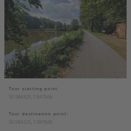
Tour starting point:
50.984325, 7.847666
Tour destination point:
50.984325, 7.847666