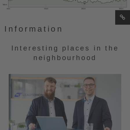
309
300 m
0 km
10 km
20 km
30 km
Information
Interesting places in the
neighbourhood