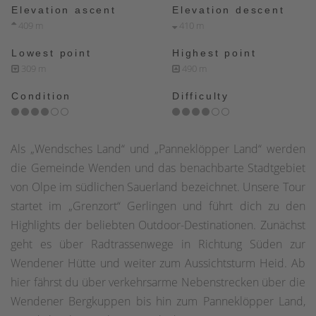
Elevation ascent
Elevation descent
409 m
410 m
Lowest point
Highest point
309 m
490 m
Condition
Difficulty
Als „Wendsches Land“ und „Panneklöpper Land“ werden
die Gemeinde Wenden und das benachbarte Stadtgebiet
von Olpe im südlichen Sauerland bezeichnet. Unsere Tour
startet im „Grenzort“ Gerlingen und führt dich zu den
Highlights der beliebten Outdoor-Destinationen. Zunächst
geht es über Radtrassenwege in Richtung Süden zur
Wendener Hütte und weiter zum Aussichtsturm Heid. Ab
hier fährst du über verkehrsarme Nebenstrecken über die
Wendener Bergkuppen bis hin zum Panneklöpper Land,