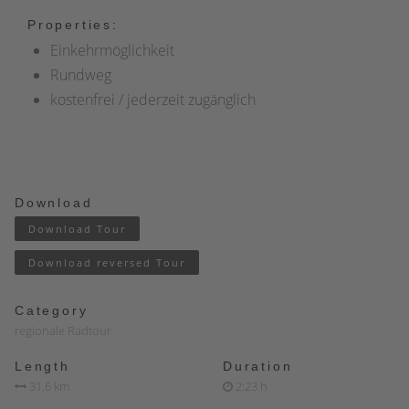
Properties:
Einkehrmöglichkeit
Rundweg
kostenfrei / jederzeit zugänglich
Download
Download Tour
Download reversed Tour
Category
regionale Radtour
Length
Duration
31.6 km
2:23 h