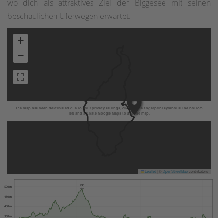
wo dich als attraktives Ziel der Biggesee mit seinen
beschaulichen Uferwegen erwartet.
+
−
The map has been deactivated due to your privacy settings, click on the fingerprint symbol at the bottom
left and activate Google Maps to use the map.
Leaflet
|
©
OpenStreetMap
contributors
490
500 m
450 m
400 m
350 m