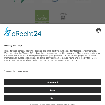
Legal information
|
data protection
|
Social media data protection
Tourismusverband Biggesee-Listersee
Schüldernhof 17
57439
Attendorn
T: +49 (0) 2722 65 79 240
F: +49 (0) 2722 65 79 241
E: info@bigge-listersee.de
©
2026
Tourismusverband Biggesee-Listersee
Cookie-Einstellungen