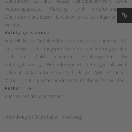
Wandertour auf uns. Festes Wanderschuhwerk sowie
überqueren, um zur Knochenmühle, einem technischen
wetterangepasste Kleidung sind empfehlenswert.
Denkmal aus dem 19. Jahrhundert, zu gelangen. Hier
Wanderproviant (Essen & Getränke) sollte mitgenommen
befindet sich auch ein Sagenort mit Bank der
werden.
"zauberhaften Sagenwelt Oben an der Volme". Nach
Safety guidelines
diesem kleinen Schlenker gehen wir zurück zur L539, die
Erste Hilfe: Im Notfall wählen Sie die Notrufnummer 112.
wir abermals überqueren. Hier befindet sich auf einer
Geben Sie die Rettungspunktnummer an. Rettungspunkte
Anhöhe die kleine Kapelle St. Maria Magdalena
sind im Wald markierte Anfahrtspunkte für
(Grotewiese) am Rande des Jakobsweges von Paderborn
Rettungsfahrzeuge. Wenn der nächste Rettungspunkt nicht
nach Köln. An der Kapelle befinden sich Sitzgelegenheiten,
bekannt ist, kann Ihr Standort direkt per AML (Advanced
die sich gut für ein kleines Picknick eignen. Ab jetzt folgen
Mobile Location) während des Notrufs abgerufen werden.
wir der Pilgermuschel, bis der Weg sich kurz vor dem
Author Tip
Pilgerstein unterhalb der Ortschaft Siepen mit dem
Rundtouren am Wegesrand:
Valberter Rundweg kreuzt. Dieser führt uns bergan und
bietet herrliche Aussichten auf das Ebbegebirge mit der
Nordhelle und auf die Kapelle Grotewiese im Tal. Hier
- Rundweg A1 (Nordhelle Höhenweg)
befindet sich auch ein Sagenort mit Bank. Südlich der
Ortschaft Unterworbscheid verläuft der Weg schließlich