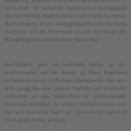
Wanderung, aufgeteilt in 4 (Halb-)Tagesetappen, führt in
Form eines "M" vorbei am Wasserschloss Badinghagen,
den Meinhardus Mattenschanzen (dem Wahrzeichenvon
Meinerzhagen) , an der Fürwiggetalsperre und durch das
Quellental und die Ebbemoore bis auf die Höhen des
Ebbegebirges und die Nordhelle (663 ü. NN).
Anschließend geht es talabwärts vorbei an der
Knochenmühle und der Kapelle St. Maria Magdalena
(Grotewiese) bis zur idyllischen Listertalsperre. Wer noch
nicht genug hat, kann weitere Highlights auf einem der
zahlreichen an das "Wanderbare M" anschließenden
Rundwege entdecken. An einigen Streckenpunkten kann
man sich spannende Sagen der "zauberhaften Sagenwelt
Oben an der Volme" anhören.