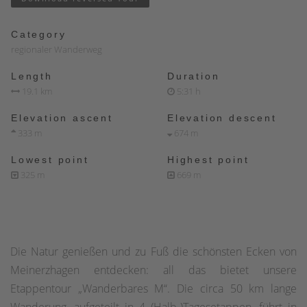
Category
regionaler Wanderweg
Length
Duration
19.1 km
5:31 h
Elevation ascent
Elevation descent
333 m
674 m
Lowest point
Highest point
325 m
669 m
Die Natur genießen und zu Fuß die schönsten Ecken von
Meinerzhagen entdecken: all das bietet unsere
Etappentour „Wanderbares M“. Die circa 50 km lange