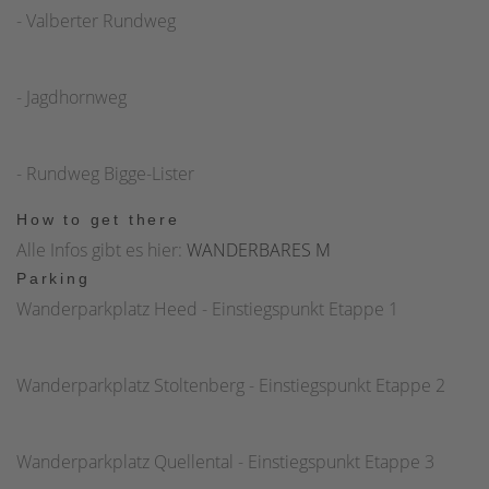
- Valberter Rundweg
parallel zum Bigge-Lister-Rundweg. Diesem Rundweg
folgen wir nun noch einige Meter, ehe wir den
Campingplatz auf einem Feldweg umrunden und
- Jagdhornweg
schließlich über die Windebrucher Straße zum Parkplatz
Windebruch, den Endpunkt des Wanderbaren M,
gelangen. Direkt auf der anderen Straßenseite befindet
- Rundweg Bigge-Lister
sich auch eine Badestelle.Gut zu wissen: das „Wanderbare
How to get there
M“ kann man auch prima in umgekehrter Richtung
Alle Infos gibt es hier:
WANDERBARES M
entdecken.
Parking
Wanderparkplatz Heed - Einstiegspunkt Etappe 1
Wanderparkplatz Stoltenberg - Einstiegspunkt Etappe 2
Wanderparkplatz Quellental - Einstiegspunkt Etappe 3