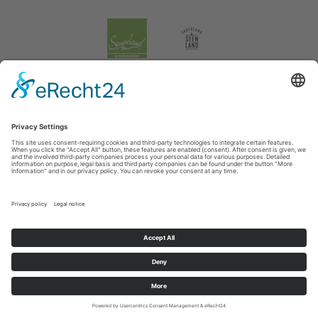
Legal information
|
data protection
|
Social media data protection
Tourismusverband Biggesee-Listersee
Schüldernhof 17
57439
Attendorn
T: +49 (0) 2722 65 79 240
F: +49 (0) 2722 65 79 241
E: info@bigge-listersee.de
©
2026
Tourismusverband Biggesee-Listersee
Cookie-Einstellungen