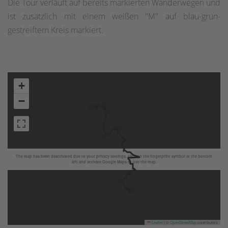
Die Tour verläuft auf bereits markierten Wanderwegen und
ist zusätzlich mit einem weißen "M" auf blau-grün-
gestreiftem Kreis markiert.
+
−
The map has been deactivated due to your privacy settings, click on the fingerprint symbol at the bottom
left and activate Google Maps to use the map.
Leaflet
|
©
OpenStreetMap
contributors