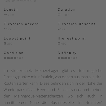
Jogging/Nordic-Walking
Length
Duration
7 km
1:40 h
Elevation ascent
Elevation descent
179 m
179 m
Lowest point
Highest point
339 m
460 m
Condition
Difficulty
Im Streckennetz Meinerzhagen gibt es drei mögliche
Einstiegspunkte mit Infotafeln, von denen aus man alle drei
Routen starten kann. Diese befinden sich in der Nähe der
Wanderparkplätze Heed und Schallershaus und neben
den Meinhardus-Mattenschanzen, wo sich auch in
unmittelbarer Nähe die Bushaltestelle "Im Brannten"