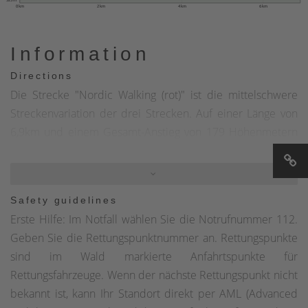
0 km
2 km
4 km
6 km
Information
Directions
Die Strecke "Nordic Walking (rot)" ist die mittelschwere
Streckenvariation der drei Strecken. Auf einer Länge von
6,9km und einem Gesamt-Anstieg von 179 Höhenmetern
führt sie den Walker vorbei an den Meinhardus-
Mattenschanzen und dem Schloss Badinghagen und
verläuft anschließend durch die idyllische Ortschaft Heed.
Safety guidelines
Erste Hilfe: Im Notfall wählen Sie die Notrufnummer 112.
Geben Sie die Rettungspunktnummer an. Rettungspunkte
sind im Wald markierte Anfahrtspunkte für
Rettungsfahrzeuge. Wenn der nächste Rettungspunkt nicht
bekannt ist, kann Ihr Standort direkt per AML (Advanced