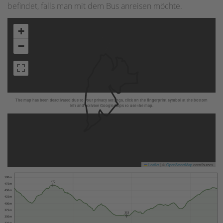
befindet, falls man mit dem Bus anreisen möchte.
+
−
The map has been deactivated due to your privacy settings, click on the fingerprint symbol at the bottom
left and activate Google Maps to use the map.
Leaflet
|
©
OpenStreetMap
contributors
500 m
470
475 m
450 m
425 m
400 m
375 m
353
350 m
325 m