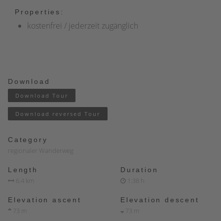
Properties:
kostenfrei / jederzeit zugänglich
Download
Download Tour
Download reversed Tour
Category
regionaler Wanderweg
Length
Duration
6.4 km
1:38 h
Elevation ascent
Elevation descent
73 m
73 m