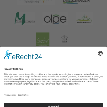
Legal information
|
data protection
|
Social media data protection
Tourismusverband Biggesee-Listersee
Schüldernhof 17
57439
Attendorn
T: +49 (0) 2722 65 79 240
F: +49 (0) 2722 65 79 241
E: info@bigge-listersee.de