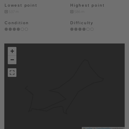
Lowest point
Highest point
537 m
586 m
Condition
Difficulty
+
−
Leaflet
|
©
OpenStreetMap
contributors