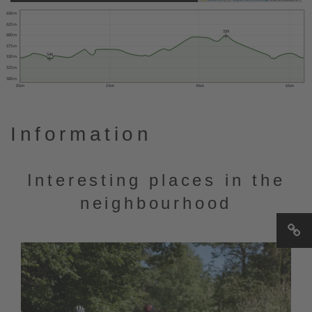
650 m
625 m
599
600 m
575 m
546
550 m
525 m
500 m
0 km
2 km
4 km
6 km
Information
Interesting places in the
neighbourhood