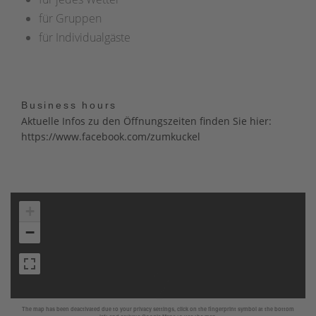
für Gruppen
für Individualgäste
Business hours
Aktuelle Infos zu den Öffnungszeiten finden Sie hier:
https://www.facebook.com/zumkuckel
+
−
The map has been deactivated due to your privacy settings, click on the fingerprint symbol at the bottom