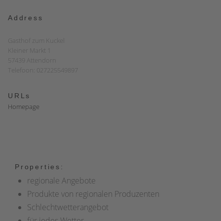
Address
Gasthof zum Kuckel
Kleiner Markt 1
57439 Attendorn
Telefoon: 027225549897
URLs
Homepage
Properties:
regionale Angebote
Produkte von regionalen Produzenten
Schlechtwetterangebot
für jedes Wetter