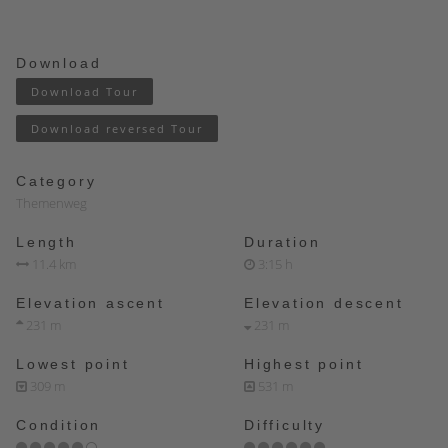
Download
Download Tour
Download reversed Tour
Category
Themenweg
Length
Duration
11.4 km
3:15 h
Elevation ascent
Elevation descent
231 m
231 m
Lowest point
Highest point
309 m
531 m
Condition
Difficulty