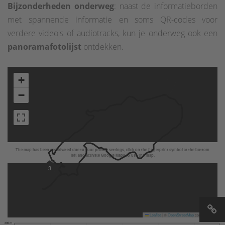
Bijzonderheden onderweg
: naast de informatieborden
met spannende informatie en soms QR-codes voor
verdere video's of audiotracks, kun je onderweg ook een
panoramafotolijst
ontdekken.
+
−
The map has been deactivated due to your privacy settings, click on the fingerprint symbol at the bottom
left and activate Google Maps to use the map.
3
Leaflet
|
©
OpenStreetMap
contributors
600 m