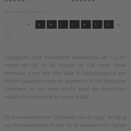
Recommended seasons
J
F
M
A
M
J
J
A
S
O
N
D
Toegegeven, deze thematische wandelroute van 11,2 km
neemt zijn tijd en de Homert op 538 meter boven
zeeniveau is een hele klim! Maar de Jubachtalsperre, een
idyllisch juweeltje tussen de stuwmeren in het Märkisches
Sauerland, en het verre uitzicht vanaf de Homertturm
maken elke inspanning de moeite waard.
De themawandelroute "Zuidzeeën van de regio" brengt je
via informatieborden dichter bij de stuwdammen. Digitale