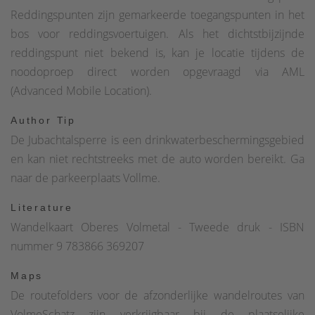
direct aan de Volme en volgen het pad tot aan de
Reddingspunten zijn gemarkeerde toegangspunten in het
Jubachtalsperre. Het asfalt maakt snel plaats voor een
bos voor reddingsvoertuigen. Als het dichtstbijzijnde
grindpad voordat we de stuwdam bereiken. Aan de
reddingspunt niet bekend is, kan je locatie tijdens de
rechterkant nemen we de ronde stuwdamweg en volgen
noodoproep direct worden opgevraagd via AML
deze tot aan het andere uiteinde van de stuwdam. Het pad
(Advanced Mobile Location).
maakt nu een bocht en leidt ons bergopwaarts door de
bossen van Sauerland in de richting van Homert. Na een
Author Tip
langere klim bereiken we de weg, die we een paar meter
De Jubachtalsperre is een drinkwaterbeschermingsgebied
volgen en links aanhouden, voordat het pad weer afbuigt in
en kan niet rechtstreeks met de auto worden bereikt. Ga
de richting van het bos; de Homertturm op de heuvel is nu
naar de parkeerplaats Vollme.
niet ver meer. Dit is ook een goede plek voor een
Literature
picknickpauze. Volg het pad verder, langzaam en gestaag
Wandelkaart Oberes Volmetal - Tweede druk - ISBN
bergafwaarts. Hier en daar zijn er mooie uitzichten voordat
nummer 9 783866 369207
we langzaam de Jubachtalsperre naderen. De route gaat
zigzaggend omhoog naar de dam en over de damwand
Maps
terug naar het startpunt.
De routefolders voor de afzonderlijke wandelroutes van
VolmeSchatz zijn verkrijgbaar bij de plaatselijke