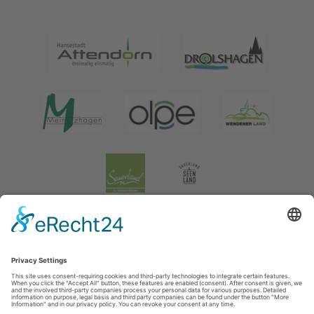
Legal information
|
data protection
|
Social media data protection