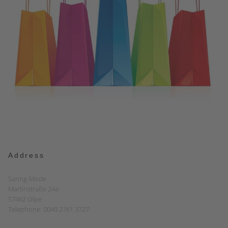
Address
Saring-Mode
Martinstraße 24a
57462 Olpe
Telephone: 0049 2761 3727