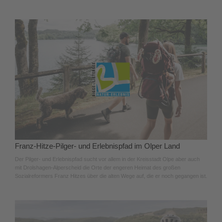
Franz-Hitze-Pilger- und Erlebnispfad im Olper Land
Der Pilger- und Erlebnispfad sucht vor allem in der Kreisstadt Olpe aber auch
mit Drolshagen-Alperscheid die Orte der engeren Heimat des großen
Sozialreformers Franz Hitzes über die alten Wege auf, die er noch gegangen ist.