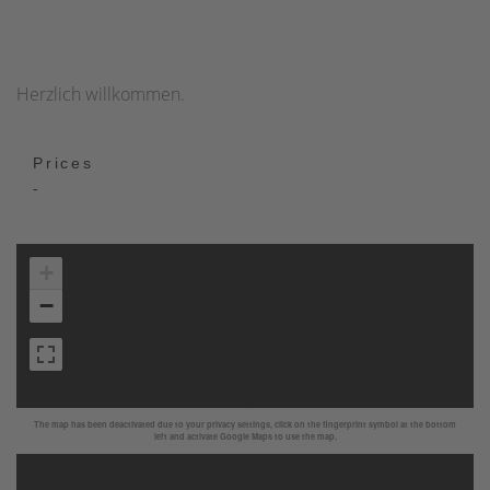
Herzlich willkommen.
Prices
-
+
−
The map has been deactivated due to your privacy settings, click on the fingerprint symbol at the bottom
left and activate Google Maps to use the map.