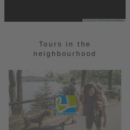
Leaflet
|
©
OpenStreetMap
contributors
Tours in the
neighbourhood