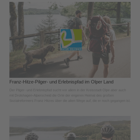
Franz-Hitze-Pilger- und Erlebnispfad im Olper Land
Der Pilger- und Erlebnispfad sucht vor allem in der Kreisstadt Olpe aber auch
mit Drolshagen-Alperscheid die Orte der engeren Heimat des großen
Sozialreformers Franz Hitzes über die alten Wege auf, die er noch gegangen ist.