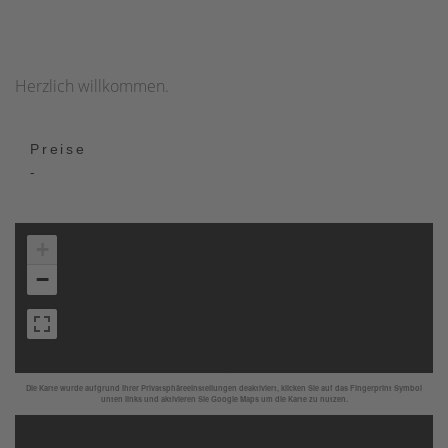
Herzlich willkommen.
Preise
-
+
−
Die Karte wurde aufgrund Ihrer Privatsphäreeinstellungen deaktiviert, klicken Sie auf das Fingerprint Symbol
unten links und aktivieren Sie Google Maps um die Karte zu nutzen.