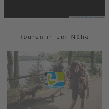
Leaflet
|
©
OpenStreetMap
contributors
Touren in der Nähe