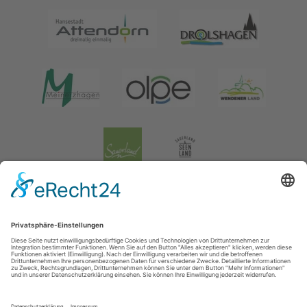
Impressum
|
Datenschutz
|
Social Media Datenschutz
Tourismusverband Biggesee-Listersee
Schüldernhof 17
57439
Attendorn