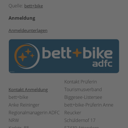
Quelle:
bett+bike
Anmeldung
Anmeldeunterlagen
Kontakt Prüferin
Tourismusverband
Kontakt Anmeldung
bett+bike
Biggesee-Listersee
Anke Reininger
bett+bike-Prüferin Anne
Regionalmanagerin ADFC
Reucker
NRW
Schüldernof 17
Karlstr. 88
57439 Attendorn