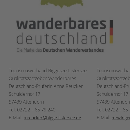
Tourismusverband Biggesee-Listersee
Tourismusverb
Qualitätsgastgeber Wanderbares
Qualitätsgastg
Deutschland-Prüferin Anne Reucker
Deutschland-Prü
Schüldernof 17
Schüldernof 17
57439 Attendorn
57439 Attendor
Tel: 02722 – 65 79 240
Tel: 02722 – 65
E-Mail:
E-Mail:
a.reucker@bigge-listersee.de
a.zwinge