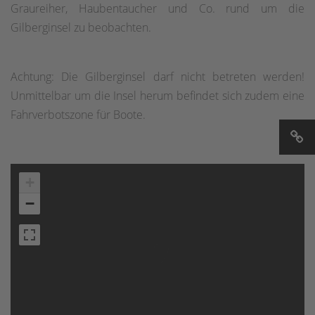
Graureiher, Haubentaucher und Co. rund um die
Gilberginsel zu beobachten.
Achtung: Die Gilberginsel darf nicht betreten werden!
Unmittelbar um die Insel herum befindet sich zudem eine
Fahrverbotszone für Boote.
+
−