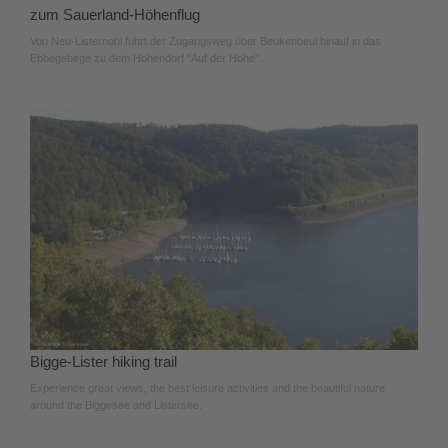
zum Sauerland-Höhenflug
Von Neu-Listernohl führt der Zugangsweg über Beukenbeul hinauf in das
Ebbegebirge zu dem Höhendorf "Auf der Höhe".
Bigge-Lister hiking trail
Experience great views, the best leisure activities and the beautiful nature
around the Biggesee and Listersee.