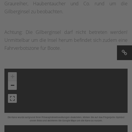
Graureiher, Haubentaucher und Co. rund um die
Gilberginsel zu beobachten.
Achtung: Die Gilberginsel darf nicht betreten werden!
Unmittelbar um die Insel herum befindet sich zudem eine
Fahrverbotszone für Boote.
+
−
Die Karte wurde aufgrund Ihrer Privatsphäreeinstellungen deaktiviert, klicken Sie auf das Fingerprint Symbol
unten links und aktivieren Sie Google Maps um die Karte zu nutzen.