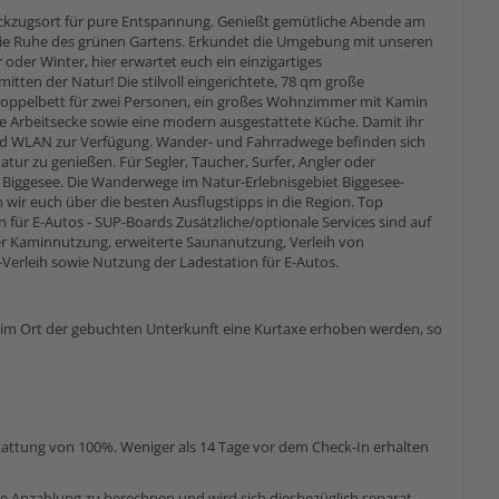
ückzugsort für pure Entspannung. Genießt gemütliche Abende am
die Ruhe des grünen Gartens. Erkundet die Umgebung mit unseren
oder Winter, hier erwartet euch ein einzigartiges
itten der Natur! Die stilvoll eingerichtete, 78 qm große
Doppelbett für zwei Personen, ein großes Wohnzimmer mit Kamin
ne Arbeitsecke sowie eine modern ausgestattete Küche. Damit ihr
und WLAN zur Verfügung. Wander- und Fahrradwege befinden sich
atur zu genießen. Für Segler, Taucher, Surfer, Angler oder
 Biggesee. Die Wanderwege im Natur-Erlebnisgebiet Biggesee-
 wir euch über die besten Ausflugstipps in die Region. Top
on für E-Autos - SUP-Boards Zusätzliche/optionale Services sind auf
er Kaminnutzung, erweiterte Saunanutzung, Verleih von
erleih sowie Nutzung der Ladestation für E-Autos.
e im Ort der gebuchten Unterkunft eine Kurtaxe erhoben werden, so
stattung von 100%. Weniger als 14 Tage vor dem Check-In erhalten
ne Anzahlung zu berechnen und wird sich diesbezüglich separat