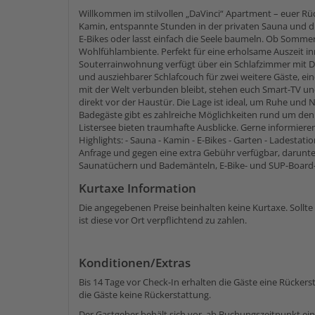
Willkommen im stilvollen „DaVinci“ Apartment – euer R
Kamin, entspannte Stunden in der privaten Sauna und 
E-Bikes oder lasst einfach die Seele baumeln. Ob Sommer 
Wohlfühlambiente. Perfekt für eine erholsame Auszeit inm
Souterrainwohnung verfügt über ein Schlafzimmer mit 
und ausziehbarer Schlafcouch für zwei weitere Gäste, ei
mit der Welt verbunden bleibt, stehen euch Smart-TV 
direkt vor der Haustür. Die Lage ist ideal, um Ruhe und N
Badegäste gibt es zahlreiche Möglichkeiten rund um den
Listersee bieten traumhafte Ausblicke. Gerne informieren
Highlights: - Sauna - Kamin - E-Bikes - Garten - Ladestati
Anfrage und gegen eine extra Gebühr verfügbar, darunt
Saunatüchern und Bademänteln, E-Bike- und SUP-Board-V
Kurtaxe Information
Die angegebenen Preise beinhalten keine Kurtaxe. Sollt
ist diese vor Ort verpflichtend zu zahlen.
Konditionen/Extras
Bis 14 Tage vor Check-In erhalten die Gäste eine Rücker
die Gäste keine Rückerstattung.
Der Gastgeber behält sich vor, ab Buchungszeitpunkt ei