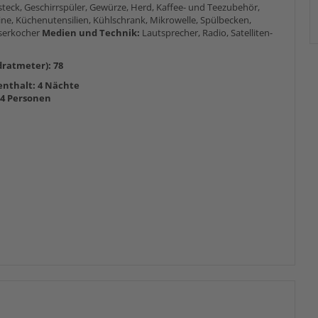
steck, Geschirrspüler, Gewürze, Herd, Kaffee- und Teezubehör,
ne, Küchenutensilien, Kühlschrank, Mikrowelle, Spülbecken,
serkocher
Medien und Technik:
Lautsprecher, Radio, Satelliten-
ratmeter): 78
nthalt: 4 Nächte
-4 Personen