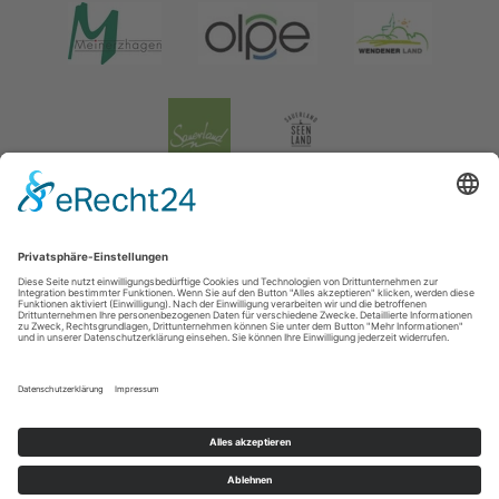
Impressum
|
Datenschutz
|
Social Media Datenschutz
Tourismusverband Biggesee-Listersee
Schüldernhof 17
57439
Attendorn
T: +49 (0) 2722 65 79 240
F: +49 (0) 2722 65 79 241
E: info@bigge-listersee.de
©
2026
Tourismusverband Biggesee-Listersee
Cookie-Einstellungen