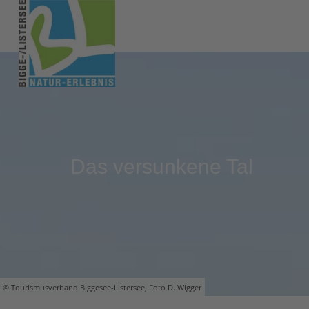
Das versunkene Tal
© Tourismusverband Biggesee-Listersee, Foto D. Wigger