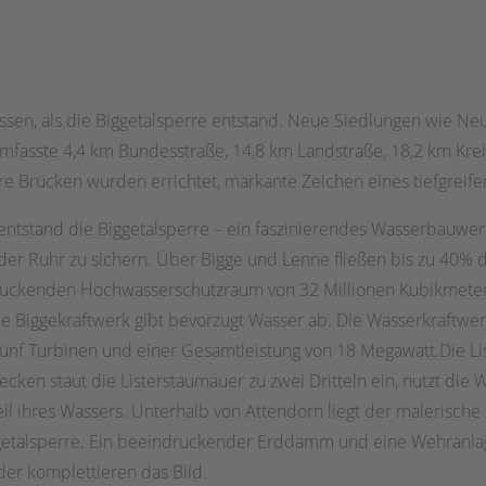
sen, als die Biggetalsperre entstand. Neue Siedlungen wie Ne
mfasste 4,4 km Bundesstraße, 14,8 km Landstraße, 18,2 km Kr
e Brücken wurden errichtet, markante Zeichen eines tiefgreife
entstand die Biggetalsperre – ein faszinierendes Wasserbauwer
der Ruhr zu sichern. Über Bigge und Lenne fließen bis zu 40% d
ruckenden Hochwasserschutzraum von 32 Millionen Kubikmetern
rke Biggekraftwerk gibt bevorzugt Wasser ab. Die Wasserkraftwe
 fünf Turbinen und einer Gesamtleistung von 18 Megawatt.Die L
ken staut die Listerstaumauer zu zwei Dritteln ein, nutzt die 
l ihres Wassers. Unterhalb von Attendorn liegt der malerische
iggetalsperre. Ein beeindruckender Erddamm und eine Wehranlag
er komplettieren das Bild.