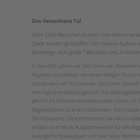
Das Versunkene Tal
Über 2500 Menschen mussten ihre Heimat verlas
Stade wurden geschaffen. Der massive Ausbau u
Randwege. Acht große Talbrücken und 24 kleiner
In den 60er Jahren vor den Toren von Attendorn 
Abgeben von Wasser, um einen stetigen Fluss in 
schützt auch vor Hochwasser, mit einem beeind
den regulären Aufstau genutzt. Das leistungssta
jährlich 24 Millionen Kilowattstunden Strom mit
Biggetalsperre zu einem Vorbecken. Das Hauptbec
Die Kreiswerke Olpe entnehmen hier den Großtei
erbaut, ist er heute Ausgleichsweiher für die B
bewegliche Stauklappen und zwei feste Wehrfeld