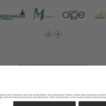
Impressum
|
Datenschutz
|
Social Media Datenschutz
Tourismusverband Biggesee-Listersee
Schüldernhof 17
57439
Attendorn
T: +49 (0) 2722 65 79 240
F: +49 (0) 2722 65 79 241
E: info@bigge-listersee.de
©
2026
Tourismusverband Biggesee-Listersee
Cookie-Einstellungen