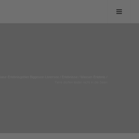
atur-Erlebnisgebiet Biggesee-Listersee
/
Erlebnisse
/
Wasser-Erlebnis
/
Tiere dürfen leider nicht in die Seen