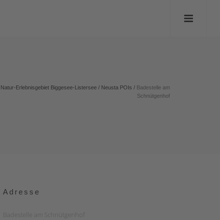
Natur-Erlebnisgebiet Biggesee-Listersee
/
Neusta POIs
/
Badestelle am
Schnütgenhof
Adresse
Badestelle am Schnütgenhof