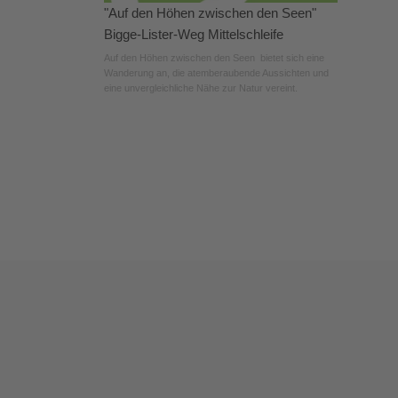
"Auf den Höhen zwischen den Seen"
Bigge-Lister-Weg Mittelschleife
Auf den Höhen zwischen den Seen bietet sich eine
Wanderung an, die atemberaubende Aussichten und
eine unvergleichliche Nähe zur Natur vereint.