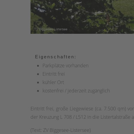
Eigenschaften:
Parkplätze vorhanden
Eintritt frei
kühler Ort
kostenfrei / jederzeit zugänglich
Eintritt frei, große Liegewiese (ca. 7.500 qm) 
der Kreuzung L 708 / L512 in die Listertalstraße
(Text: ZV Biggesee-Listersee)