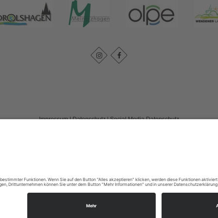
Impressum
|
Datenschutz
|
Social Media Datenschutz
Tourismusverband Biggesee-Listersee
Schüldernhof 17
57439
Attendorn
T: +49 (0) 2722 65 79 240
F: +49 (0) 2722 65 79 241
E: info@bigge-listersee.de
©
2026
Tourismusverband Biggesee-Listersee
Cookie-Einstellungen