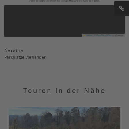
unten links und aktivieren Sie Google Maps um die Karte zu nutzen.
Leaflet
|
©
OpenStreetMap
contributors
Anreise
Parkplätze vorhanden
Touren in der Nähe