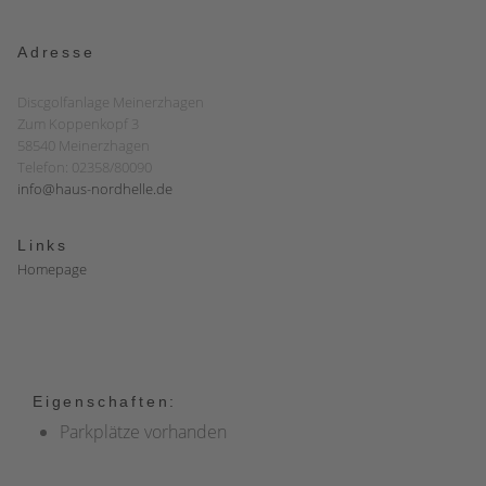
Adresse
Discgolfanlage Meinerzhagen
Zum Koppenkopf 3
58540 Meinerzhagen
Telefon: 02358/80090
info@haus-nordhelle.de
Links
Homepage
Eigenschaften:
Parkplätze vorhanden