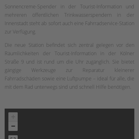
Sonnencreme-Spender in der Tourist-Information und
mehreren öffentlichen Trinkwasserspendern in der
Innenstadt steht ab sofort auch eine Fahrradservice-Station
zur Verfügung.
Die neue Station befindet sich zentral gelegen vor den
Räumlichkeiten der Tourist-Information in der Kölner
Straße 9 und ist rund um die Uhr zugänglich. Sie bietet
gängige Werkzeuge zur Reparatur kleinerer
Fahrradschäden sowie eine Luftpumpe – ideal für alle, die
mit dem Rad unterwegs sind und schnell Hilfe benötigen.
+
−